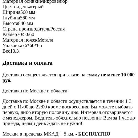
Материал обивки
Микровелюр
Цвет сиденья
серый
Ширина
560 мм
Глубина
560 мм
Высота
840 мм
Страна производитель
Россия
Размер
70/50/60
Материал ножек
Металл
Упаковка
76*60*65
Вес
10.3
Доставка и оплата
Доставка осуществляется при заказе на сумму
не менее 10 000
руб.
Доставка по Москве и области
Доставка по Москве и области осуществляется в течении 1-3
дней с 11-00 до 22:00 кроме воскресения. Вы можете выбрать
первую, либо вторую половину дня. Интервал оговаривается
с менеджером. Водитель обязательно позвонит Вам за 1 час до
приезда, целый день ждать не нужно!
Москва в пределах МКАД + 5 км. -
БЕСПЛАТНО