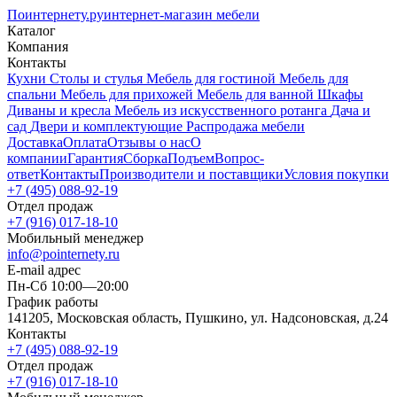
Поинтернету
.ру
интернет-магазин мебели
Каталог
Компания
Контакты
Кухни
Столы и стулья
Мебель для гостиной
Мебель для
спальни
Мебель для прихожей
Мебель для ванной
Шкафы
Диваны и кресла
Мебель из искусственного ротанга
Дача и
сад
Двери и комплектующие
Распродажа мебели
Доставка
Оплата
Отзывы о нас
О
компании
Гарантия
Сборка
Подъем
Вопрос-
ответ
Контакты
Производители и поставщики
Условия покупки
+7 (495) 088-92-19
Отдел продаж
+7 (916) 017-18-10
Мобильный менеджер
info@pointernety.ru
E-mail адрес
Пн-Сб 10:00—20:00
График работы
141205, Московская область, Пушкино, ул. Надсоновская, д.24
Контакты
+7 (495) 088-92-19
Отдел продаж
+7 (916) 017-18-10