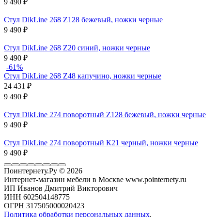
9 490
₽
Стул DikLine 268 Z128 бежевый, ножки черные
9 490
₽
Стул DikLine 268 Z20 синий, ножки черные
9 490
₽
-61%
Стул DikLine 268 Z48 капучино, ножки черные
24 431
₽
9 490
₽
Стул DikLine 274 поворотный Z128 бежевый, ножки черные
9 490
₽
Стул DikLine 274 поворотный К21 черный, ножки черные
9 490
₽
Поинтернету.Ру
© 2026
Интернет-магазин мебели в Москве www.pointernety.ru
ИП Иванов Дмитрий Викторович
ИНН 602504148775
ОГРН 317505000020423
Политика обработки персональных данных
.