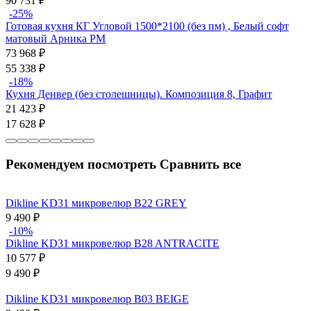
90 731
₽
-25%
Готовая кухня КГ Угловой 1500*2100 (без пм) , Белый софт
матовый Арника РМ
73 968
₽
55 338
₽
-18%
Кухня Денвер (без столешницы). Композиция 8, Графит
21 423
₽
17 628
₽
Рекомендуем посмотреть
Сравнить все
Dikline KD31 микровелюр B22 GREY
9 490
₽
-10%
Dikline KD31 микровелюр B28 ANTRACITE
10 577
₽
9 490
₽
Dikline KD31 микровелюр B03 BEIGE