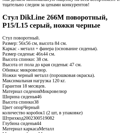
тщательно следим за ценами конкурентов!
Стул DikLine 266M поворотный,
P15/L15 серый, ножки черные
Стул поворотный.
Размер: 56х56 см, высота 84 см.
Каркас - металл + фанера (основание сиденья).
Размер сиденья: 46х44 см.
Высота спинки: 38 см.
Высота от пола до края сиденья: 47 см.
Обивка: микровелюр.
Ножки черный металл (порошковая окраска).
Максимальная нагрузка 120 кг.
Гарантия 18 месяцев.
Материал сидения
Микровелюр
Ширина сиденья
46
Высота спинки
38
Цвет опор
Черный
количество коробок
1 (2 шт, в упаковке)
Штрихкод
2002300519082
Глубина сиденья
44
Материал каркаса
Металл