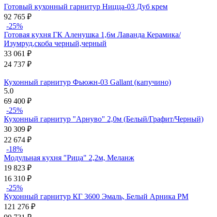
Готовый кухонный гарнитур Ницца-03 Дуб крем
92 765
₽
-25%
Готовая кухня ГК Аленушка 1,6м Лаванда Керамика/
Изумруд,скоба черный,черный
33 061
₽
24 737
₽
Кухонный гарнитур Фьюжн-03 Gallant (капучино)
5.0
69 400
₽
-25%
Кухонный гарнитур "Арнуво" 2,0м (Белый/Графит/Черный)
30 309
₽
22 674
₽
-18%
Модульная кухня "Рица" 2,2м, Меланж
19 823
₽
16 310
₽
-25%
Кухонный гарнитур КГ 3600 Эмаль, Белый Арника РМ
121 276
₽