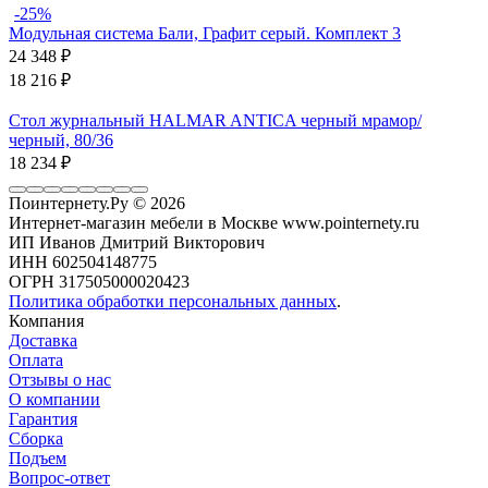
-25%
Модульная система Бали, Графит серый. Комплект 3
24 348
₽
18 216
₽
Стол журнальный HALMAR ANTICA черный мрамор/
черный, 80/36
18 234
₽
Поинтернету.Ру
© 2026
Интернет-магазин мебели в Москве www.pointernety.ru
ИП Иванов Дмитрий Викторович
ИНН 602504148775
ОГРН 317505000020423
Политика обработки персональных данных
.
Компания
Доставка
Оплата
Отзывы о нас
О компании
Гарантия
Сборка
Подъем
Вопрос-ответ