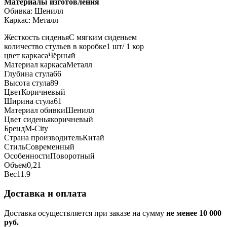
Материалы изготовления
Обивка: Шенилл
Каркас: Металл
Жесткость сиденья
С мягким сиденьем
количество стульев в коробке
1 шт/ 1 кор
цвет каркаса
Чёрный
Материал каркаса
Металл
Глубина стула
66
Высота стула
89
Цвет
Коричневый
Ширина стула
61
Материал обивки
Шенилл
Цвет сиденья
коричневый
Бренд
М-City
Страна производитель
Китай
Стиль
Современный
Особенности
Поворотный
Объем
0,21
Вес
11.9
Доставка и оплата
Доставка осуществляется при заказе на сумму
не менее 10 000
руб.