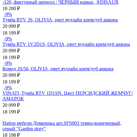
-120, фактурный шенилл / ЧЕРНЫЙ каркас, ®DISAUR
18 200
₽
-9%
Тумба RTV 3S, OLIVIA, цвет вудлайн крем/дуб анкона
20 099
₽
18 199
₽
-9%
Тумба RTV 1V2D1S, OLIVIA, цвет вудлайн крем/дуб анкона
20 099
₽
18 199
₽
-9%
Комод 3S/56, OLIVIA, цвет вудлайн крем/дуб анкона
20 099
₽
18 199
₽
-9%
VINATI, Тумба RTV 1D1SN. Цвет ПЕРСИДСКИЙ ЖЕМЧУГ/
АМАРОК
20 099
₽
18 199
₽
Набор мебели Доминика арт.SFS003 темно-коричневый,
серый "Garden story"
18 198
₽