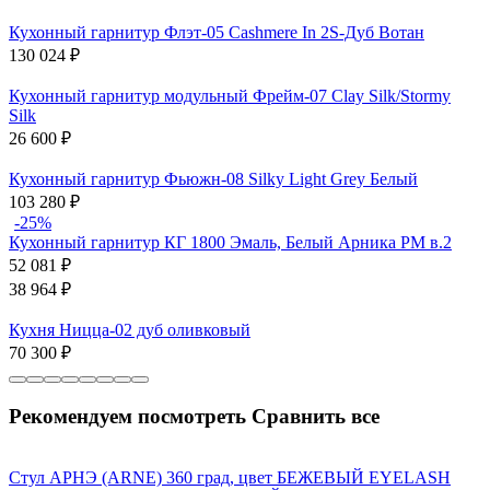
Кухонный гарнитур Флэт-05 Cashmere In 2S-Дуб Вотан
130 024
₽
Кухонный гарнитур модульный Фрейм-07 Clay Silk/Stormy
Silk
26 600
₽
Кухонный гарнитур Фьюжн-08 Silky Light Grey Белый
103 280
₽
-25%
Кухонный гарнитур КГ 1800 Эмаль, Белый Арника РМ в.2
52 081
₽
38 964
₽
Кухня Ницца-02 дуб оливковый
70 300
₽
Рекомендуем посмотреть
Сравнить все
Стул АРНЭ (ARNE) 360 град, цвет БЕЖЕВЫЙ EYELASH