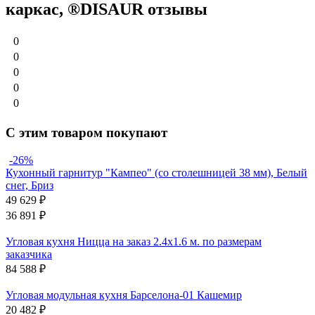
каркас, ®DISAUR отзывы
0
0
0
0
0
С этим товаром покупают
-26%
Кухонный гарнитур "Кампео" (со столешницей 38 мм), Белый
снег, Бриз
49 629
₽
36 891
₽
Угловая кухня Ницца на заказ 2.4х1.6 м. по размерам
заказчика
84 588
₽
Угловая модульная кухня Барселона-01 Кашемир
20 482
₽