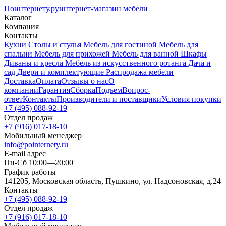
Поинтернету
.ру
интернет-магазин мебели
Каталог
Компания
Контакты
Кухни
Столы и стулья
Мебель для гостиной
Мебель для
спальни
Мебель для прихожей
Мебель для ванной
Шкафы
Диваны и кресла
Мебель из искусственного ротанга
Дача и
сад
Двери и комплектующие
Распродажа мебели
Доставка
Оплата
Отзывы о нас
О
компании
Гарантия
Сборка
Подъем
Вопрос-
ответ
Контакты
Производители и поставщики
Условия покупки
+7 (495) 088-92-19
Отдел продаж
+7 (916) 017-18-10
Мобильный менеджер
info@pointernety.ru
E-mail адрес
Пн-Сб 10:00—20:00
График работы
141205, Московская область, Пушкино, ул. Надсоновская, д.24
Контакты
+7 (495) 088-92-19
Отдел продаж
+7 (916) 017-18-10