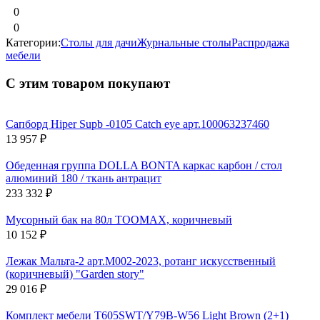
0
0
Категории:
Столы для дачи
Журнальные столы
Распродажа
мебели
С этим товаром покупают
Сапборд Hiper Supb -0105 Catch eye арт.100063237460
13 957
₽
Обеденная группа DOLLA BONTA каркас карбон / стол
алюминий 180 / ткань антрацит
233 332
₽
Мусорный бак на 80л TOOMAX, коричневый
10 152
₽
Лежак Мальта-2 арт.M002-2023, ротанг искусственный
(коричневый) "Garden story"
29 016
₽
Комплект мебели T605SWT/Y79B-W56 Light Brown (2+1)