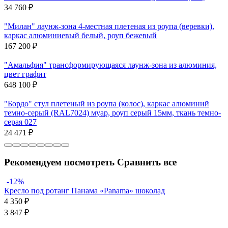
34 760
₽
"Милан" лаунж-зона 4-местная плетеная из роупа (веревки),
каркас алюминиевый белый, роуп бежевый
167 200
₽
"Амальфия" трансформирующаяся лаунж-зона из алюминия,
цвет графит
648 100
₽
"Бордо" стул плетеный из роупа (колос), каркас алюминий
темно-серый (RAL7024) муар, роуп серый 15мм, ткань темно-
серая 027
24 471
₽
Рекомендуем посмотреть
Сравнить все
-12%
Кресло под ротанг Панама «Panama» шоколад
4 350
₽
3 847
₽