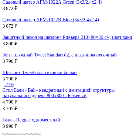
Садовый шатер AFM-1022A Green (3х3/2.4х2.4)
3 872
₽
Садовый шатер AFM-1022B Blue (3х3/2.4х2.4)
3 872
₽
Защитный чехол на шезлонг Ривьера 210×80×30 см, цвет хаки
3 800
₽
Зонт пляжный Tweet Standart d2, с наклоном песочный
3 790
₽
Шезлонг Tweet пластиковый белый
3 790
₽
-21%
Стол Бали «Bali» квадратный с имитацией структуры
натурального дерева 800х800 - Бежевый
4 700
₽
3 705
₽
Гамак Reggae одноместный
3 990
₽