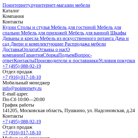
Поинтернету
.ру
интернет-магазин мебели
Каталог
Компания
Контакты
Кухни
Столы и стулья
Мебель для гостиной
Мебель для
спальни
Мебель для прихожей
Мебель для ванной
Шкафы
Диваны и кресла
Мебель из искусственного ротанга
Дача и
сад
Двери и комплектующие
Распродажа мебели
Доставка
Оплата
Отзывы о нас
О
компании
Гарантия
Сборка
Подъем
Вопрос-
ответ
Контакты
Производители и поставщики
Условия покупки
+7 (495) 088-92-19
Отдел продаж
+7 (916) 017-18-10
Мобильный менеджер
info@pointernety.ru
E-mail адрес
Пн-Сб 10:00—20:00
График работы
141205, Московская область, Пушкино, ул. Надсоновская, д.24
Контакты
+7 (495) 088-92-19
Отдел продаж
+7 (916) 017-18-10