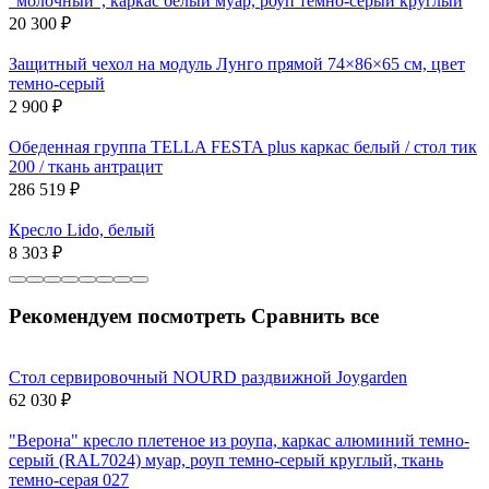
"молочный", каркас белый муар, роуп темно-серый круглый
20 300
₽
Защитный чехол на модуль Лунго прямой 74×86×65 см, цвет
темно-серый
2 900
₽
Обеденная группа TELLA FESTA plus каркас белый / стол тик
200 / ткань антрацит
286 519
₽
Кресло Lido, белый
8 303
₽
Рекомендуем посмотреть
Сравнить все
Стол сервировочный NOURD раздвижной Joygarden
62 030
₽
"Верона" кресло плетеное из роупа, каркас алюминий темно-
серый (RAL7024) муар, роуп темно-серый круглый, ткань
темно-серая 027