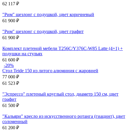
62 117
₽
"Рим" шезлонг с подушкой, цвет коричневый
61 900
₽
"Рим" шезлонг с подушкой, цвет графит
61 900
₽
Комплект плетеной мебели T256C/Y376C-W85 Latte (4+1) +
подушки на стульях
61 600
₽
-20%
Стол Teide 150 из литого алюминия с жаровней
77 000
₽
61 523
₽
"Эспрессо" плетеный круглый стол, диаметр 150 см, цвет
графит
61 500
₽
"Кальяри" кресло из искусственного ротанга (гиацинт), цвет
соломенный
61 200
₽