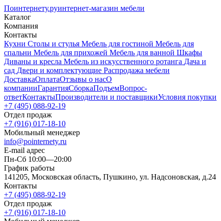
Поинтернету
.ру
интернет-магазин мебели
Каталог
Компания
Контакты
Кухни
Столы и стулья
Мебель для гостиной
Мебель для
спальни
Мебель для прихожей
Мебель для ванной
Шкафы
Диваны и кресла
Мебель из искусственного ротанга
Дача и
сад
Двери и комплектующие
Распродажа мебели
Доставка
Оплата
Отзывы о нас
О
компании
Гарантия
Сборка
Подъем
Вопрос-
ответ
Контакты
Производители и поставщики
Условия покупки
+7 (495) 088-92-19
Отдел продаж
+7 (916) 017-18-10
Мобильный менеджер
info@pointernety.ru
E-mail адрес
Пн-Сб 10:00—20:00
График работы
141205, Московская область, Пушкино, ул. Надсоновская, д.24
Контакты
+7 (495) 088-92-19
Отдел продаж
+7 (916) 017-18-10