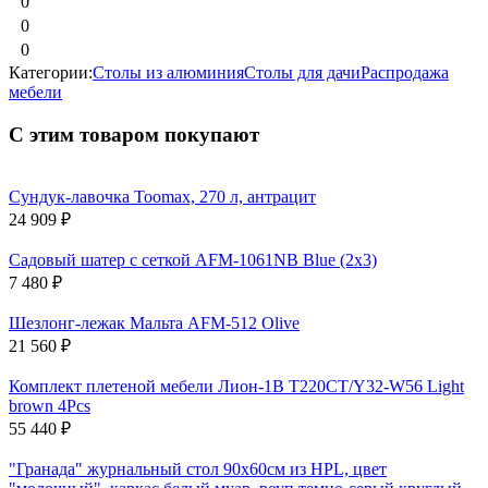
0
0
0
Категории:
Столы из алюминия
Столы для дачи
Распродажа
мебели
С этим товаром покупают
Сундук-лавочка Toomax, 270 л, антрацит
24 909
₽
Садовый шатер с сеткой AFM-1061NB Blue (2х3)
7 480
₽
Шезлонг-лежак Мальта AFM-512 Olive
21 560
₽
Комплект плетеной мебели Лион-1B T220CT/Y32-W56 Light
brown 4Pcs
55 440
₽
"Гранада" журнальный стол 90х60см из HPL, цвет