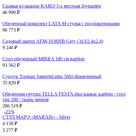
Скамья из акации KARO 3-х местная Joygarden
46 990
₽
Обеденный комплект LATA M стулья с подлокотниками
96 773
₽
Садовый шатер AFM-1036NB Grey (3x3/2.4x2.4)
9 240
₽
Стол обеденный MIRRA 180 см карбон
93 562
₽
Сундук Toomax Santorini plus 560л Коричневый
35 829
₽
Обеденная группа TELLA FESTA plus каркас карбон / стол
тик 200 / ткань черная
286 519
₽
-21%
СТУЛ МАРЭ «MARAIS» - Silver
4 150
₽
3 277
₽