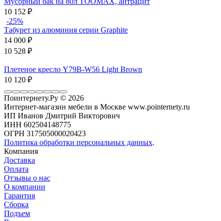
Мусорный бак на 80л TOOMAX, антрацит
10 152
₽
-25%
Табурет из алюминия серии Graphite
14 000
₽
10 528
₽
Плетеное кресло Y79B-W56 Light Brown
10 120
₽
Поинтернету.Ру
© 2026
Интернет-магазин мебели в Москве www.pointernety.ru
ИП Иванов Дмитрий Викторович
ИНН 602504148775
ОГРН 317505000020423
Политика обработки персональных данных
.
Компания
Доставка
Оплата
Отзывы о нас
О компании
Гарантия
Сборка
Подъем