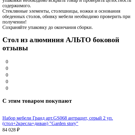
упаковки необходимо вскрыть товар и проверить целостность
содержимого.
Стеклянные элементы, столешницы, ножки и основания
обеденных столов, обивку мебели необходимо проверить при
получении!
Сохраняйте упаковку до окончания сборки.
Стол из алюминия АЛЬТО боковой
отзывы
0
0
0
0
0
С этим товаром покупают
Набор мебели Гранд арт.GS068 антрацит, серый 2 уп.
(стол+2кресла+диван) "Garden story"
84 028
₽