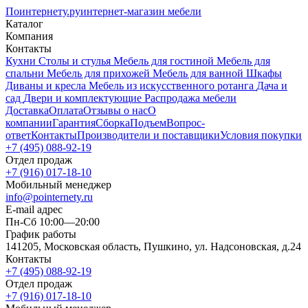
Поинтернету
.ру
интернет-магазин мебели
Каталог
Компания
Контакты
Кухни
Столы и стулья
Мебель для гостиной
Мебель для
спальни
Мебель для прихожей
Мебель для ванной
Шкафы
Диваны и кресла
Мебель из искусственного ротанга
Дача и
сад
Двери и комплектующие
Распродажа мебели
Доставка
Оплата
Отзывы о нас
О
компании
Гарантия
Сборка
Подъем
Вопрос-
ответ
Контакты
Производители и поставщики
Условия покупки
+7 (495) 088-92-19
Отдел продаж
+7 (916) 017-18-10
Мобильный менеджер
info@pointernety.ru
E-mail адрес
Пн-Сб 10:00—20:00
График работы
141205, Московская область, Пушкино, ул. Надсоновская, д.24
Контакты
+7 (495) 088-92-19
Отдел продаж
+7 (916) 017-18-10