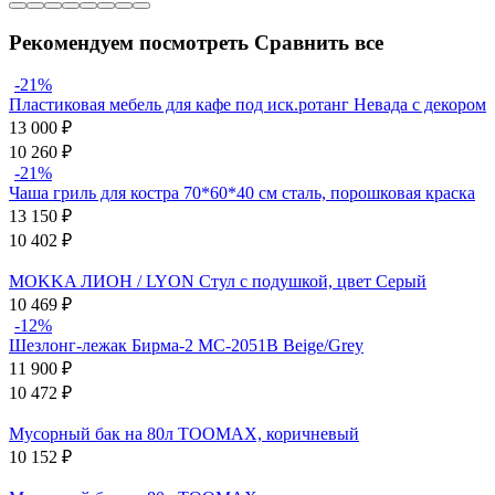
Рекомендуем посмотреть
Сравнить все
-21%
Пластиковая мебель для кафе под иск.ротанг Невада с декором
13 000
₽
10 260
₽
-21%
Чаша гриль для костра 70*60*40 см сталь, порошковая краска
13 150
₽
10 402
₽
MOKKA ЛИОН / LYON Стул с подушкой, цвет Серый
10 469
₽
-12%
Шезлонг-лежак Бирма-2 MC-2051B Beige/Grey
11 900
₽
10 472
₽
Мусорный бак на 80л TOOMAX, коричневый
10 152
₽