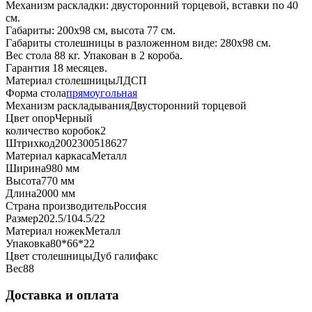
Механизм раскладки: двусторонний торцевой, вставки по 40
см.
Габариты: 200х98 см, высота 77 см.
Габариты столешницы в разложенном виде: 280х98 см.
Вес стола 88 кг. Упакован в 2 короба.
Гарантия 18 месяцев.
Материал столешницы
ЛДСП
Форма стола
прямоугольная
Механизм раскладывания
Двусторонний торцевой
Цвет опор
Черный
количество коробок
2
Штрихкод
2002300518627
Материал каркаса
Металл
Ширина
980 мм
Высота
770 мм
Длина
2000 мм
Страна производитель
Россия
Размер
202.5/104.5/22
Материал ножек
Металл
Упаковка
80*66*22
Цвет столешницы
Дуб галифакс
Вес
88
Доставка и оплата