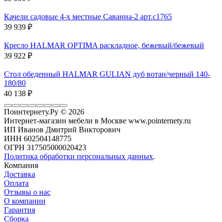
Качели садовые 4-х местные Саванна-2 арт.с1765
39 939
₽
Кресло HALMAR OPTIMA раскладное, бежевый/бежевый
39 922
₽
Стол обеденный HALMAR GULIAN дуб вотан/черный 140-
180/80
40 138
₽
Поинтернету.Ру
© 2026
Интернет-магазин мебели в Москве www.pointernety.ru
ИП Иванов Дмитрий Викторович
ИНН 602504148775
ОГРН 317505000020423
Политика обработки персональных данных
.
Компания
Доставка
Оплата
Отзывы о нас
О компании
Гарантия
Сборка