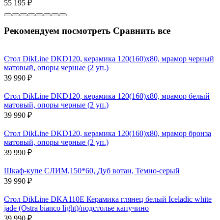
55 195
₽
Рекомендуем посмотреть
Сравнить все
Стол DikLine DKD120, керамика 120(160)х80, мрамор черный
матовый, опоры черные (2 уп.)
39 990
₽
Стол DikLine DKD120, керамика 120(160)х80, мрамор белый
матовый, опоры черные (2 уп.)
39 990
₽
Стол DikLine DKD120, керамика 120(160)х80, мрамор бронза
матовый, опоры черные (2 уп.)
39 990
₽
Шкаф-купе СЛИМ,150*60, Дуб вотан, Темно-серый
39 990
₽
Стол DikLine DKA110E Керамика глянец белый Iceladic white
jade (Ostra bianco light)/подстолье капучино
39 990
₽