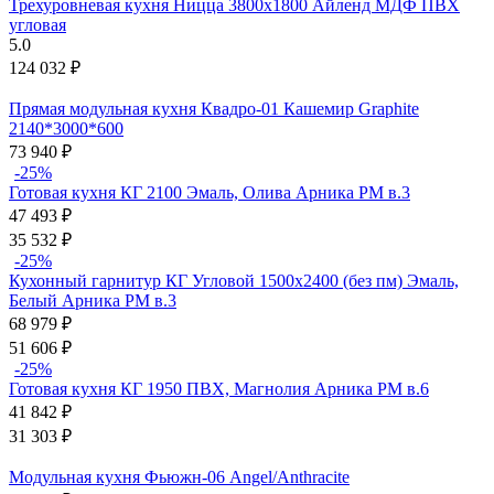
Трехуровневая кухня Ницца 3800х1800 Айленд МДФ ПВХ
угловая
5.0
124 032
₽
Прямая модульная кухня Квадро-01 Кашемир Graphite
2140*3000*600
73 940
₽
-25%
Готовая кухня КГ 2100 Эмаль, Олива Арника РМ в.3
47 493
₽
35 532
₽
-25%
Кухонный гарнитур КГ Угловой 1500х2400 (без пм) Эмаль,
Белый Арника РМ в.3
68 979
₽
51 606
₽
-25%
Готовая кухня КГ 1950 ПВХ, Магнолия Арника РМ в.6
41 842
₽
31 303
₽
Модульная кухня Фьюжн-06 Angel/Anthracite