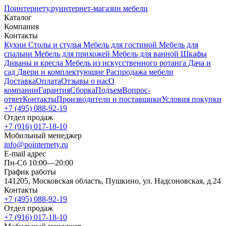
Поинтернету
.ру
интернет-магазин мебели
Каталог
Компания
Контакты
Кухни
Столы и стулья
Мебель для гостиной
Мебель для
спальни
Мебель для прихожей
Мебель для ванной
Шкафы
Диваны и кресла
Мебель из искусственного ротанга
Дача и
сад
Двери и комплектующие
Распродажа мебели
Доставка
Оплата
Отзывы о нас
О
компании
Гарантия
Сборка
Подъем
Вопрос-
ответ
Контакты
Производители и поставщики
Условия покупки
+7 (495) 088-92-19
Отдел продаж
+7 (916) 017-18-10
Мобильный менеджер
info@pointernety.ru
E-mail адрес
Пн-Сб 10:00—20:00
График работы
141205, Московская область, Пушкино, ул. Надсоновская, д.24
Контакты
+7 (495) 088-92-19
Отдел продаж
+7 (916) 017-18-10