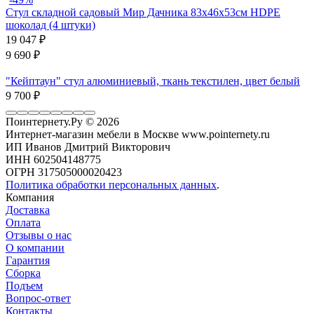
Стул складной садовый Мир Дачника 83x46x53см HDPE
шоколад (4 штуки)
19 047
₽
9 690
₽
"Кейптаун" стул алюминиевый, ткань текстилен, цвет белый
9 700
₽
Поинтернету.Ру
© 2026
Интернет-магазин мебели в Москве www.pointernety.ru
ИП Иванов Дмитрий Викторович
ИНН 602504148775
ОГРН 317505000020423
Политика обработки персональных данных
.
Компания
Доставка
Оплата
Отзывы о нас
О компании
Гарантия
Сборка
Подъем
Вопрос-ответ
Контакты