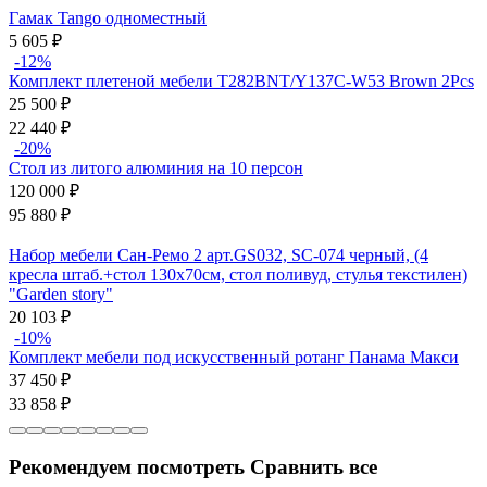
Гамак Tango одноместный
5 605
₽
-12%
Комплект плетеной мебели T282BNT/Y137C-W53 Brown 2Pcs
25 500
₽
22 440
₽
-20%
Стол из литого алюминия на 10 персон
120 000
₽
95 880
₽
Набор мебели Сан-Ремо 2 арт.GS032, SC-074 черный, (4
кресла штаб.+стол 130х70см, стол поливуд, стулья текстилен)
"Garden story"
20 103
₽
-10%
Комплект мебели под искусственный ротанг Панама Макси
37 450
₽
33 858
₽
Рекомендуем посмотреть
Сравнить все