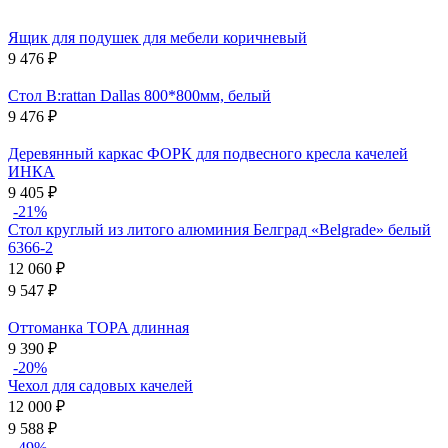
Ящик для подушек для мебели коричневый
9 476
₽
Стол B:rattan Dallas 800*800мм, белый
9 476
₽
Деревянный каркас ФОРК для подвесного кресла качелей
ИНКА
9 405
₽
-21%
Стол круглый из литого алюминия Белград «Belgrade» белый
6366-2
12 060
₽
9 547
₽
Оттоманка TOPA длинная
9 390
₽
-20%
Чехол для садовых качелей
12 000
₽
9 588
₽
-49%