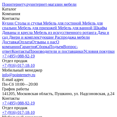
Поинтернету
.ру
интернет-магазин мебели
Каталог
Компания
Контакты
Кухни
Столы и стулья
Мебель для гостиной
Мебель для
спальни
Мебель для прихожей
Мебель для ванной
Шкафы
Диваны и кресла
Мебель из искусственного ротанга
Дача и
сад
Двери и комплектующие
Распродажа мебели
Доставка
Оплата
Отзывы о нас
О
компании
Гарантия
Сборка
Подъем
Вопрос-
ответ
Контакты
Производители и поставщики
Условия покупки
+7 (495) 088-92-19
Отдел продаж
+7 (916) 017-18-10
Мобильный менеджер
info@pointernety.ru
E-mail адрес
Пн-Сб 10:00—20:00
График работы
141205, Московская область, Пушкино, ул. Надсоновская, д.24
Контакты
+7 (495) 088-92-19
Отдел продаж
+7 (916) 017-18-10