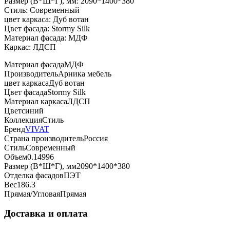
Размер (В*Ш*Г), мм: 2090*1400*380
Стиль: Современный
цвет каркаса: Дуб вотан
Цвет фасада: Stormy Silk
Материал фасада: МДФ
Каркас: ЛДСП
Материал фасада
МДФ
Производитель
Арника мебель
цвет каркаса
Дуб вотан
Цвет фасада
Stormy Silk
Материал каркаса
ЛДСП
Цвет
синий
Коллекция
Стиль
Бренд
VIVAT
Страна производитель
Россия
Стиль
Современный
Объем
0.14996
Размер (В*Ш*Г), мм
2090*1400*380
Отделка фасадов
ПЭТ
Вес
186.3
Прямая/Угловая
Прямая
Доставка и оплата