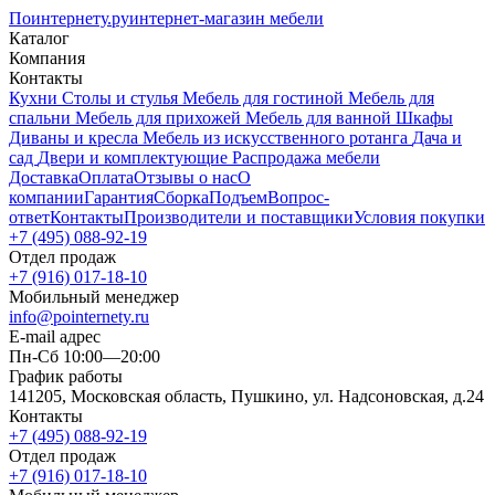
Поинтернету
.ру
интернет-магазин мебели
Каталог
Компания
Контакты
Кухни
Столы и стулья
Мебель для гостиной
Мебель для
спальни
Мебель для прихожей
Мебель для ванной
Шкафы
Диваны и кресла
Мебель из искусственного ротанга
Дача и
сад
Двери и комплектующие
Распродажа мебели
Доставка
Оплата
Отзывы о нас
О
компании
Гарантия
Сборка
Подъем
Вопрос-
ответ
Контакты
Производители и поставщики
Условия покупки
+7 (495) 088-92-19
Отдел продаж
+7 (916) 017-18-10
Мобильный менеджер
info@pointernety.ru
E-mail адрес
Пн-Сб 10:00—20:00
График работы
141205, Московская область, Пушкино, ул. Надсоновская, д.24
Контакты
+7 (495) 088-92-19
Отдел продаж
+7 (916) 017-18-10