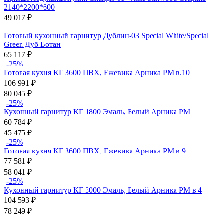
2140*2200*600
49 017
₽
Готовый кухонный гарнитур Дублин-03 Special White/Special
Green Дуб Вотан
65 117
₽
-25%
Готовая кухня КГ 3600 ПВХ, Ежевика Арника РМ в.10
106 991
₽
80 045
₽
-25%
Кухонный гарнитур КГ 1800 Эмаль, Белый Арника РМ
60 784
₽
45 475
₽
-25%
Готовая кухня КГ 3600 ПВХ, Ежевика Арника РМ в.9
77 581
₽
58 041
₽
-25%
Кухонный гарнитур КГ 3000 Эмаль, Белый Арника РМ в.4
104 593
₽
78 249
₽