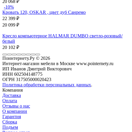
20 068
₽
-10%
Кровать 120, OSKAR , цвет дуб Санремо
22 399
₽
20 099
₽
Кресло компьютерное HALMAR DUMBO светло-розовый/
белый
20 102
₽
Поинтернету.Ру
© 2026
Интернет-магазин мебели в Москве www.pointernety.ru
ИП Иванов Дмитрий Викторович
ИНН 602504148775
ОГРН 317505000020423
Политика обработки персональных данных
.
Компания
Доставка
Оплата
Отзывы о нас
О компании
Гарантия
Сборка
Подъем