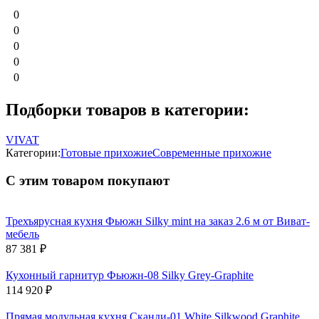
0
0
0
0
0
Подборки товаров в категории:
VIVAT
Категории:
Готовые прихожие
Современные прихожие
С этим товаром покупают
Трехъярусная кухня Фьюжн Silky mint на заказ 2.6 м от Виват-
мебель
87 381
₽
Кухонный гарнитур Фьюжн-08 Silky Grey-Graphite
114 920
₽
Прямая модульная кухня Сканди-01 White Silkwood Graphite