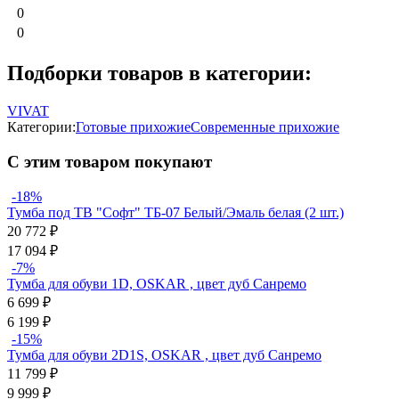
0
0
Подборки товаров в категории:
VIVAT
Категории:
Готовые прихожие
Современные прихожие
С этим товаром покупают
-18%
Тумба под ТВ "Софт" ТБ-07 Белый/Эмаль белая (2 шт.)
20 772
₽
17 094
₽
-7%
Тумба для обуви 1D, OSKAR , цвет дуб Санремо
6 699
₽
6 199
₽
-15%
Тумба для обуви 2D1S, OSKAR , цвет дуб Санремо
11 799
₽
9 999
₽