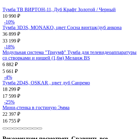
Тумба ТВ ВИРТОН-11, Дуб Крафт Золотой / Черный
10 990
₽
-10%
Тумба 3D3S, MONAKO, цвет Сосна винтаж/дуб анкона
36 899
₽
33 199
₽
-18%
Модульная система "Триумф" Тумба для телевидеоаппаратуры
со створками и нишей (1,6м) Меланж BS
6 882
₽
5 661
₽
-4%
Тумба 2D4S, OSKAR , цвет дуб Санремо
18 299
₽
17 599
₽
-25%
Мини-стенка в гостиную Эмма
22 397
₽
16 755
₽
Рекомендуем посмотреть
Сравнить все