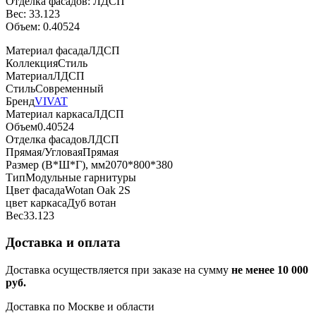
Отделка фасадов: ЛДСП
Вес: 33.123
Объем: 0.40524
Материал фасада
ЛДСП
Коллекция
Стиль
Материал
ЛДСП
Стиль
Современный
Бренд
VIVAT
Материал каркаса
ЛДСП
Объем
0.40524
Отделка фасадов
ЛДСП
Прямая/Угловая
Прямая
Размер (В*Ш*Г), мм
2070*800*380
Тип
Модульные гарнитуры
Цвет фасада
Wotan Oak 2S
цвет каркаса
Дуб вотан
Вес
33.123
Доставка и оплата
Доставка осуществляется при заказе на сумму
не менее 10 000
руб.
Доставка по Москве и области