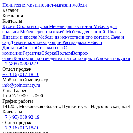
Поинтернету
.ру
интернет-магазин мебели
Каталог
Компания
Контакты
Кухни
Столы и стулья
Мебель для гостиной
Мебель для
спальни
Мебель для прихожей
Мебель для ванной
Шкафы
Диваны и кресла
Мебель из искусственного ротанга
Дача и
сад
Двери и комплектующие
Распродажа мебели
Доставка
Оплата
Отзывы о нас
О
компании
Гарантия
Сборка
Подъем
Вопрос-
ответ
Контакты
Производители и поставщики
Условия покупки
+7 (495) 088-92-19
Отдел продаж
+7 (916) 017-18-10
Мобильный менеджер
info@pointernety.ru
E-mail адрес
Пн-Сб 10:00—20:00
График работы
141205, Московская область, Пушкино, ул. Надсоновская, д.24
Контакты
+7 (495) 088-92-19
Отдел продаж
+7 (916) 017-18-10