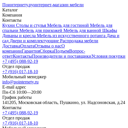
Поинтернету
.ру
интернет-магазин мебели
Каталог
Компания
Контакты
Кухни
Столы и стулья
Мебель для гостиной
Мебель для
спальни
Мебель для прихожей
Мебель для ванной
Шкафы
Диваны и кресла
Мебель из искусственного ротанга
Дача и
сад
Двери и комплектующие
Распродажа мебели
Доставка
Оплата
Отзывы о нас
О
компании
Гарантия
Сборка
Подъем
Вопрос-
ответ
Контакты
Производители и поставщики
Условия покупки
+7 (495) 088-92-19
Отдел продаж
+7 (916) 017-18-10
Мобильный менеджер
info@pointernety.ru
E-mail адрес
Пн-Сб 10:00—20:00
График работы
141205, Московская область, Пушкино, ул. Надсоновская, д.24
Контакты
+7 (495) 088-92-19
Отдел продаж
+7 (916) 017-18-10