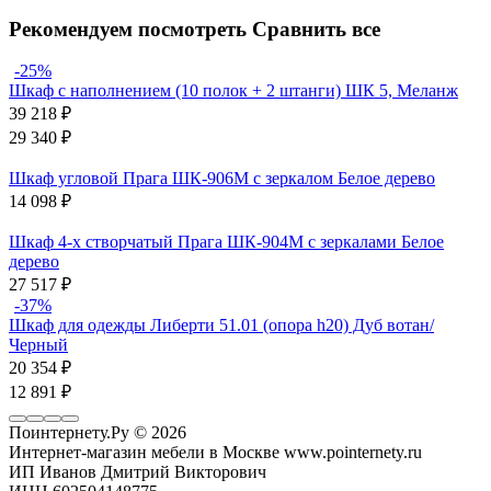
Рекомендуем посмотреть
Сравнить все
-25%
Шкаф с наполнением (10 полок + 2 штанги) ШК 5, Меланж
39 218
₽
29 340
₽
Шкаф угловой Прага ШК-906М с зеркалом Белое дерево
14 098
₽
Шкаф 4-х створчатый Прага ШК-904М с зеркалами Белое
дерево
27 517
₽
-37%
Шкаф для одежды Либерти 51.01 (опора h20) Дуб вотан/
Черный
20 354
₽
12 891
₽
Поинтернету.Ру
© 2026
Интернет-магазин мебели в Москве www.pointernety.ru
ИП Иванов Дмитрий Викторович