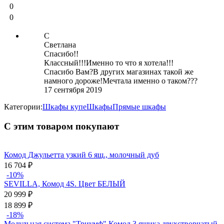
0
0
С
Светлана
Спасибо!!
Классный!!!Именно то что я хотела!!!
Спасибо Вам?В других магазинах такой же
намного дороже!Мечтала именно о таком???
17 сентября 2019
Категории:
Шкафы купе
Шкафы
Прямые шкафы
С этим товаром покупают
Комод Джульетта узкий 6 ящ., молочный дуб
16 704
₽
-10%
SEVILLA, Комод 4S. Цвет БЕЛЫЙ
20 999
₽
18 899
₽
-18%
Модульная система "Триумф" Комод 3 ящика двухстворчатый