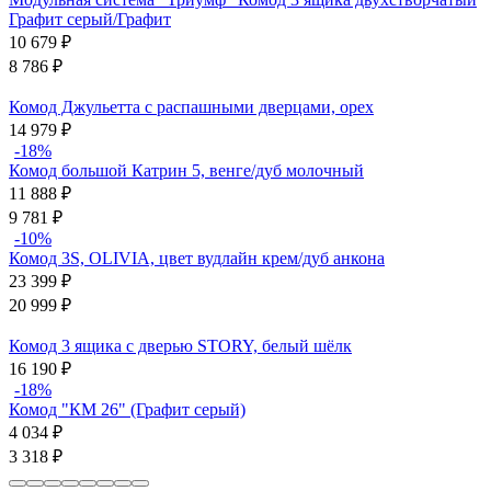
Графит серый/Графит
10 679
₽
8 786
₽
Комод Джульетта с распашными дверцами, орех
14 979
₽
-18%
Комод большой Катрин 5, венге/дуб молочный
11 888
₽
9 781
₽
-10%
Комод 3S, OLIVIA, цвет вудлайн крем/дуб анкона
23 399
₽
20 999
₽
Комод 3 ящика с дверью STORY, белый шёлк
16 190
₽
-18%
Комод "КМ 26" (Графит серый)
4 034
₽
3 318
₽