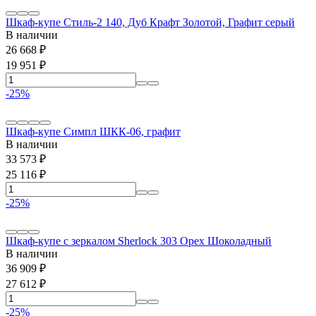
Шкаф-купе Стиль-2 140, Дуб Крафт Золотой, Графит серый
В наличии
26 668
₽
19 951
₽
-25%
Шкаф-купе Симпл ШКК-06, графит
В наличии
33 573
₽
25 116
₽
-25%
Шкаф-купе с зеркалом Sherlock 303 Орех Шоколадный
В наличии
36 909
₽
27 612
₽
-25%