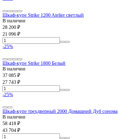
Шкаф-купе Strike 1200 Atelier светлый
В наличии
28 200
₽
21 096
₽
-25%
Шкаф-купе Strike 1800 Белый
В наличии
37 085
₽
27 743
₽
-25%
Шкаф-купе трехдверный 2000 Домашний Дуб сонома
В наличии
58 418
₽
43 704
₽