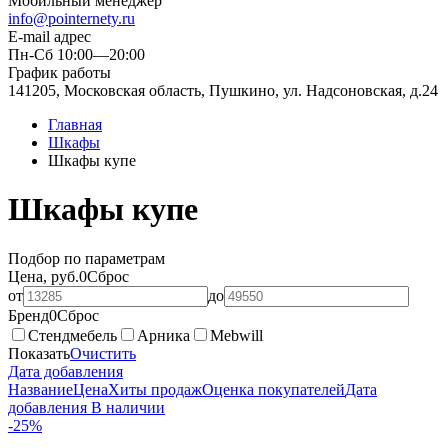
Мобильный менеджер
info@pointernety.ru
E-mail адрес
Пн-Сб 10:00—20:00
График работы
141205, Московская область, Пушкино, ул. Надсоновская, д.24
Главная
Шкафы
Шкафы купе
Шкафы купе
Подбор по параметрам
Цена, руб.
0
Сброс
от
до
Бренд
0
Сброс
Стендмебель
Арника
Mebwill
Показать
Очистить
Дата добавления
Название
Цена
Хиты продаж
Оценка покупателей
Дата
добавления
В наличии
-25%