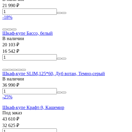
21 990
₽
-18%
Шкаф-купе Бассо, белый
В наличии
20 103
₽
16 542
₽
Шкаф-купе SLIM,125*60, Дуб вотан, Темно-серый
В наличии
36 990
₽
-25%
Шкаф-купе Крафт-9, Кашемир
Под заказ
43 610
₽
32 625
₽