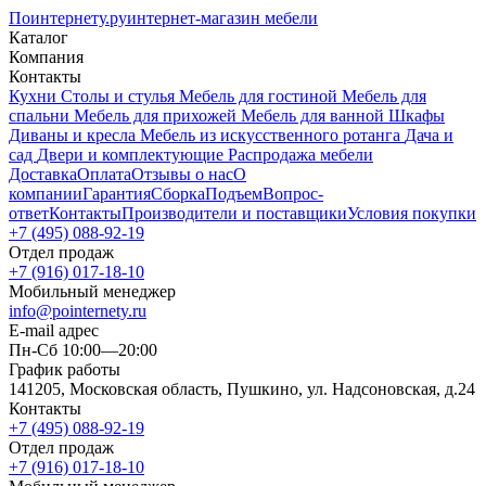
Поинтернету
.ру
интернет-магазин мебели
Каталог
Компания
Контакты
Кухни
Столы и стулья
Мебель для гостиной
Мебель для
спальни
Мебель для прихожей
Мебель для ванной
Шкафы
Диваны и кресла
Мебель из искусственного ротанга
Дача и
сад
Двери и комплектующие
Распродажа мебели
Доставка
Оплата
Отзывы о нас
О
компании
Гарантия
Сборка
Подъем
Вопрос-
ответ
Контакты
Производители и поставщики
Условия покупки
+7 (495) 088-92-19
Отдел продаж
+7 (916) 017-18-10
Мобильный менеджер
info@pointernety.ru
E-mail адрес
Пн-Сб 10:00—20:00
График работы
141205, Московская область, Пушкино, ул. Надсоновская, д.24
Контакты
+7 (495) 088-92-19
Отдел продаж
+7 (916) 017-18-10