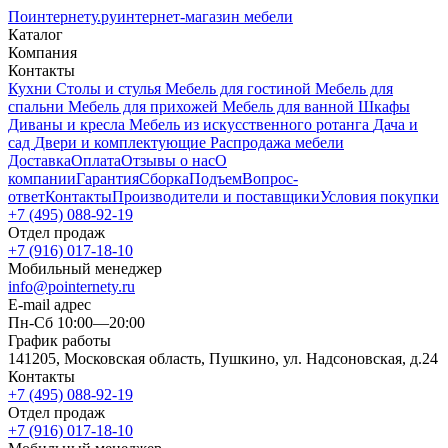
Поинтернету
.ру
интернет-магазин мебели
Каталог
Компания
Контакты
Кухни
Столы и стулья
Мебель для гостиной
Мебель для
спальни
Мебель для прихожей
Мебель для ванной
Шкафы
Диваны и кресла
Мебель из искусственного ротанга
Дача и
сад
Двери и комплектующие
Распродажа мебели
Доставка
Оплата
Отзывы о нас
О
компании
Гарантия
Сборка
Подъем
Вопрос-
ответ
Контакты
Производители и поставщики
Условия покупки
+7 (495) 088-92-19
Отдел продаж
+7 (916) 017-18-10
Мобильный менеджер
info@pointernety.ru
E-mail адрес
Пн-Сб 10:00—20:00
График работы
141205, Московская область, Пушкино, ул. Надсоновская, д.24
Контакты
+7 (495) 088-92-19
Отдел продаж
+7 (916) 017-18-10