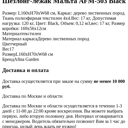
Шезлонг-лежак Мальта AFM-503 Black
Размер: L160xH70xW68 см, Каркас: дерево лиственных пород.
Ткань полиэфирная текстилен 4x4.Вес: 17 кг, Допустимая
нагрузка: 120 кг, Цвет: Black, Объем: 0,12 м3,вес: 17 кг, Размер
коробки: 169х56х12см
Материал
текстилен
Материал каркаса
Дерево лиственных пород
Цвет
черный
Вес
17
Размер
L160xH70xW68 см
Бренд
Afina Garden
Доставка и оплата
Доставка осуществляется при заказе на сумму
не менее 10 000
руб.
Доставка по Москве и области
Доставка по Москве и области осуществляется в течении 1-3
дней с 11-00 до 22:00 кроме воскресения. Вы можете выбрать
первую, либо вторую половину дня. Интервал оговаривается
с менеджером. Водитель обязательно позвонит Вам за 1 час до
приезда, целый день ждать не нужно!