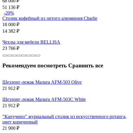
68 000
₽
51 136
₽
-20%
Столик кофейный из литого алюминия Charlie
18 000
₽
14 382
₽
Чехлы для мебели BELLISA
23 766
₽
Рекомендуем посмотреть
Сравнить все
Шезлонг-лежак Мальта AFM-503 Olive
21 912
₽
Шезлонг-лежак Мальта AFM-503C White
21 912
₽
"Капучино" журнальный столик из искусственного ротанга,
цвет коричневый
21 900
₽