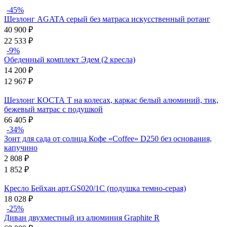
-45%
Шезлонг AGATA серый без матраса искусственный ротанг
40 900
₽
22 533
₽
-9%
Обеденный комплект Эдем (2 кресла)
14 200
₽
12 967
₽
Шезлонг КОСТА Т на колесах, каркас белый алюминий, тик,
бежевый матрас с подушкой
66 405
₽
-34%
Зонт для сада от солнца Кофе «Coffee» D250 без основания,
капучино
2 808
₽
1 852
₽
Кресло Бейхан арт.GS020/1С (подушка темно-серая)
18 028
₽
-25%
Диван двухместный из алюминия Graphite R