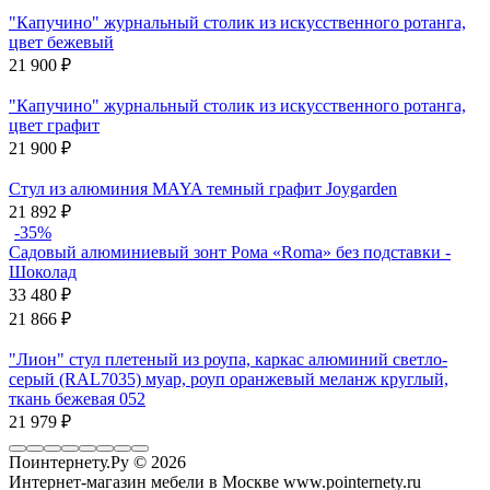
"Капучино" журнальный столик из искусственного ротанга,
цвет бежевый
21 900
₽
"Капучино" журнальный столик из искусственного ротанга,
цвет графит
21 900
₽
Стул из алюминия MAYA темный графит Joygarden
21 892
₽
-35%
Садовый алюминиевый зонт Рома «Roma» без подставки -
Шоколад
33 480
₽
21 866
₽
"Лион" стул плетеный из роупа, каркас алюминий светло-
серый (RAL7035) муар, роуп оранжевый меланж круглый,
ткань бежевая 052
21 979
₽
Поинтернету.Ру
© 2026
Интернет-магазин мебели в Москве www.pointernety.ru