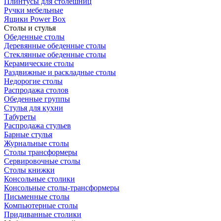
Плинтусы для столешниц
Ручки мебельные
Ящики Power Box
Столы и стулья
Обеденные столы
Деревянные обеденные столы
Стеклянные обеденные столы
Керамические столы
Раздвижные и раскладные столы
Недорогие столы
Распродажа столов
Обеденные группы
Стулья для кухни
Табуреты
Распродажа стульев
Барные стулья
Журнальные столы
Столы трансформеры
Сервировочные столы
Столы книжки
Консольные столики
Консольные столы-трансформеры
Письменные столы
Компьютерные столы
Придиванные столики