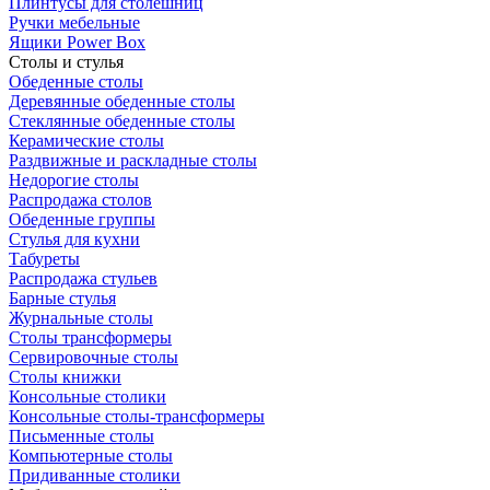
Плинтусы для столешниц
Ручки мебельные
Ящики Power Box
Столы и стулья
Обеденные столы
Деревянные обеденные столы
Стеклянные обеденные столы
Керамические столы
Раздвижные и раскладные столы
Недорогие столы
Распродажа столов
Обеденные группы
Стулья для кухни
Табуреты
Распродажа стульев
Барные стулья
Журнальные столы
Столы трансформеры
Сервировочные столы
Столы книжки
Консольные столики
Консольные столы-трансформеры
Письменные столы
Компьютерные столы
Придиванные столики