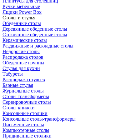
Плинтусы для столешниц
Ручки мебельные
Ящики Power Box
Столы и стулья
Обеденные столы
Деревянные обеденные столы
Стеклянные обеденные столы
Керамические столы
Раздвижные и раскладные столы
Недорогие столы
Распродажа столов
Обеденные группы
Стулья для кухни
Табуреты
Распродажа стульев
Барные стулья
Журнальные столы
Столы трансформеры
Сервировочные столы
Столы книжки
Консольные столики
Консольные столы-трансформеры
Письменные столы
Компьютерные столы
Придиванные столики