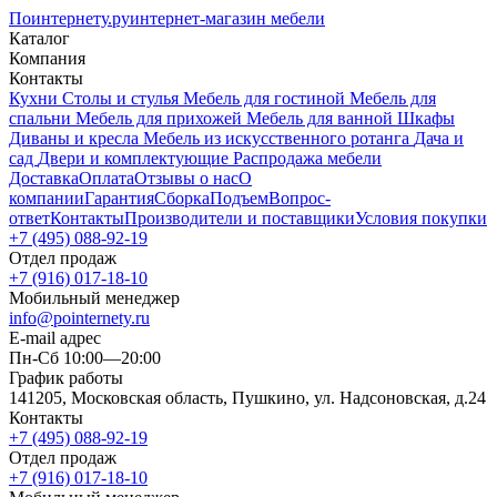
Поинтернету
.ру
интернет-магазин мебели
Каталог
Компания
Контакты
Кухни
Столы и стулья
Мебель для гостиной
Мебель для
спальни
Мебель для прихожей
Мебель для ванной
Шкафы
Диваны и кресла
Мебель из искусственного ротанга
Дача и
сад
Двери и комплектующие
Распродажа мебели
Доставка
Оплата
Отзывы о нас
О
компании
Гарантия
Сборка
Подъем
Вопрос-
ответ
Контакты
Производители и поставщики
Условия покупки
+7 (495) 088-92-19
Отдел продаж
+7 (916) 017-18-10
Мобильный менеджер
info@pointernety.ru
E-mail адрес
Пн-Сб 10:00—20:00
График работы
141205, Московская область, Пушкино, ул. Надсоновская, д.24
Контакты
+7 (495) 088-92-19
Отдел продаж
+7 (916) 017-18-10