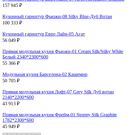
157 945
₽
Кухонный гарнитур Фьюжн-08 Silky Blue-Дуб Вотан
100 333
₽
Кухонный гарнитур Евро Лайн-05 Агат
56 049
₽
Прямая модульная кухня Фьюжн-01 Cream Silk/Silky White
Белый 2340*2300*600
55 366
₽
Модульная кухня Барселона-02 Кашемир
50 705
₽
Прямая модульная кухня Лофт-07 Grey Silk Дуб вотан
2140*2200*600
43 913
₽
Прямая модульная кухня Фрейм-01 Stormy Silk Graphite
1782*2300*600
45 949
₽