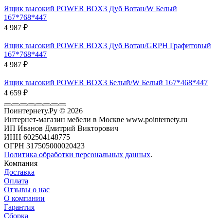
Ящик высокий POWER BOX3 Дуб Вотан/W Белый
167*768*447
4 987
₽
Ящик высокий POWER BOX3 Дуб Вотан/GRPH Графитовый
167*768*447
4 987
₽
Ящик высокий POWER BOX3 Белый/W Белый 167*468*447
4 659
₽
Поинтернету.Ру
© 2026
Интернет-магазин мебели в Москве www.pointernety.ru
ИП Иванов Дмитрий Викторович
ИНН 602504148775
ОГРН 317505000020423
Политика обработки персональных данных
.
Компания
Доставка
Оплата
Отзывы о нас
О компании
Гарантия
Сборка