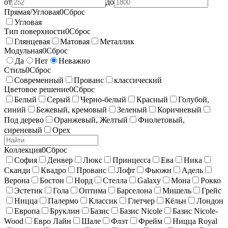
от
до
Прямая/Угловая
0
Сброс
Угловая
Тип поверхности
0
Сброс
Глянцевая
Матовая
Металлик
Модульная
0
Сброс
Да
Нет
Неважно
Стиль
0
Сброс
Современный
Прованс
классический
Цветовое решение
0
Сброс
Белый
Серый
Черно-белый
Красный
Голубой,
синий
Бежевый, кремовый
Зеленый
Коричневый
Под дерево
Оранжевый, Желтый
Фиолетовый,
сиреневый
Орех
Коллекция
0
Сброс
София
Денвер
Люкс
Принцесса
Ева
Ника
Сканди
Квадро
Прованс
Лофт
Фьюжн
Адель
Верона
Бостон
Норд
Стелла
Galaxy
Мона
Рокко
Эстетик
Гола
Оптима
Барселона
Мишель
Грейс
Ницца
Палермо
Классик
Глетчер
Кёльн
Лондон
Европа
Бруклин
Базис
Базис Nicole
Базис Nicole-
Wood
Евро Лайн
Шале
Флэт
Фрейм
Ницца Royal