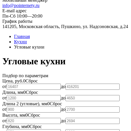
Мобильный менеджер
info@pointernety.ru
E-mail адрес
Пн-Сб 10:00—20:00
График работы
141205, Московская область, Пушкино, ул. Надсоновская, д.24
Главная
Кухни
Угловые кухни
Угловые кухни
Подбор по параметрам
Цена, руб.
0
Сброс
от
до
Длина, мм
0
Сброс
от
до
Длина 2 (угловые), мм
0
Сброс
от
до
Высота, мм
0
Сброс
от
до
Глубина, мм
0
Сброс