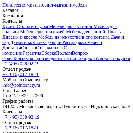
Поинтернету
.ру
интернет-магазин мебели
Каталог
Компания
Контакты
Кухни
Столы и стулья
Мебель для гостиной
Мебель для
спальни
Мебель для прихожей
Мебель для ванной
Шкафы
Диваны и кресла
Мебель из искусственного ротанга
Дача и
сад
Двери и комплектующие
Распродажа мебели
Доставка
Оплата
Отзывы о нас
О
компании
Гарантия
Сборка
Подъем
Вопрос-
ответ
Контакты
Производители и поставщики
Условия покупки
+7 (495) 088-92-19
Отдел продаж
+7 (916) 017-18-10
Мобильный менеджер
info@pointernety.ru
E-mail адрес
Пн-Сб 10:00—20:00
График работы
141205, Московская область, Пушкино, ул. Надсоновская, д.24
Контакты
+7 (495) 088-92-19
Отдел продаж
+7 (916) 017-18-10