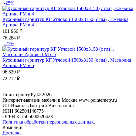
-25%
Кухонный гарнитур КГ Угловой 1500х3150 (с пм) , Ежевика
Арника РМ в.4
101 966
₽
76 284
₽
-25%
Кухонный гарнитур КГ Угловой 1500х3150 (с пм) , Магнолия
Арника РМ в.5
96 520
₽
72 212
₽
Поинтернету.Ру
© 2026
Интернет-магазин мебели в Москве www.pointernety.ru
ИП Иванов Дмитрий Викторович
ИНН 602504148775
ОГРН 317505000020423
Политика обработки персональных данных
.
Компания
Доставка