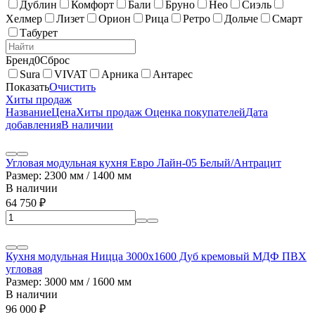
Дублин
Комфорт
Бали
Бруно
Нео
Сиэль
Хелмер
Лизет
Орион
Рица
Ретро
Дольче
Смарт
Табурет
Бренд
0
Сброс
Sura
VIVAT
Арника
Антарес
Показать
Очистить
Хиты продаж
Название
Цена
Хиты продаж
Оценка покупателей
Дата
добавления
В наличии
Угловая модульная кухня Евро Лайн-05 Белый/Антрацит
Размер: 2300 мм / 1400 мм
В наличии
64 750
₽
Кухня модульная Ницца 3000х1600 Дуб кремовый МДФ ПВХ
угловая
Размер: 3000 мм / 1600 мм
В наличии
96 000
₽