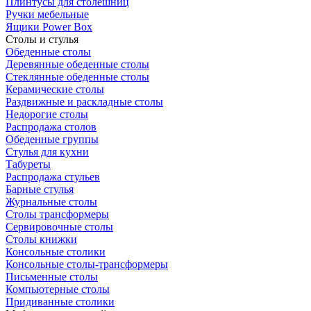
Плинтусы для столешниц
Ручки мебельные
Ящики Power Box
Столы и стулья
Обеденные столы
Деревянные обеденные столы
Стеклянные обеденные столы
Керамические столы
Раздвижные и раскладные столы
Недорогие столы
Распродажа столов
Обеденные группы
Стулья для кухни
Табуреты
Распродажа стульев
Барные стулья
Журнальные столы
Столы трансформеры
Сервировочные столы
Столы книжки
Консольные столики
Консольные столы-трансформеры
Письменные столы
Компьютерные столы
Придиванные столики