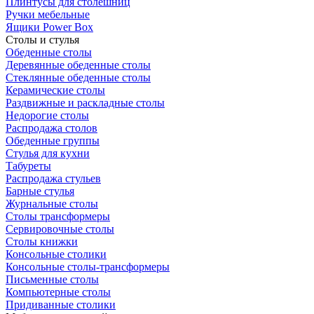
Плинтусы для столешниц
Ручки мебельные
Ящики Power Box
Столы и стулья
Обеденные столы
Деревянные обеденные столы
Стеклянные обеденные столы
Керамические столы
Раздвижные и раскладные столы
Недорогие столы
Распродажа столов
Обеденные группы
Стулья для кухни
Табуреты
Распродажа стульев
Барные стулья
Журнальные столы
Столы трансформеры
Сервировочные столы
Столы книжки
Консольные столики
Консольные столы-трансформеры
Письменные столы
Компьютерные столы
Придиванные столики