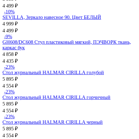
4 499
₽
-10%
SEVILLA, Зеркало навесное 90. Цвет БЕЛЫЙ
4 999
₽
4 499
₽
-9%
GH608/DC608 Стул пластиковый мягкий, ПЭЧВОРК ткань,
каркас бук
4 858
₽
4 435
₽
-23%
Стол журнальный HALMAR CIRILLA голубой
5 895
₽
4 554
₽
-23%
Стол журнальный HALMAR CIRILLA горчичный
5 895
₽
4 554
₽
-23%
Стол журнальный HALMAR CIRILLA черный
5 895
₽
4 554
₽