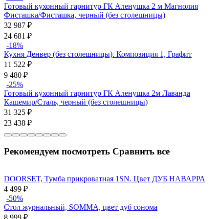
Готовый кухонный гарнитур ГК Аленушка 2 м Магнолия
Фисташка/Фисташка, черный (без столешницы)
32 987
₽
24 681
₽
-18%
Кухня Денвер (без столешницы). Композиция 1, Графит
11 522
₽
9 480
₽
-25%
Готовый кухонный гарнитур ГК Аленушка 2м Лаванда
Кашемир/Сталь, черный (без столешницы)
31 325
₽
23 438
₽
Рекомендуем посмотреть
Сравнить все
DOORSET, Тумба прикроватная 1SN. Цвет ДУБ НАВАРРА
4 499
₽
-50%
Стол журнальный, SOMMA, цвет дуб сонома
8 999
₽