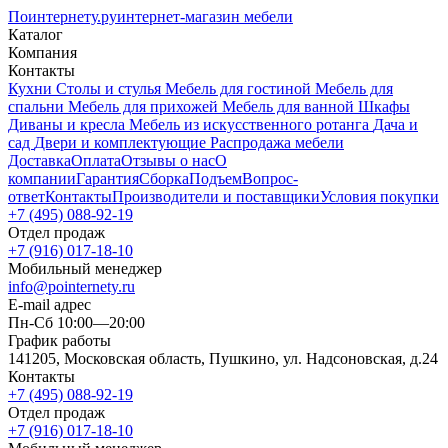
Поинтернету
.ру
интернет-магазин мебели
Каталог
Компания
Контакты
Кухни
Столы и стулья
Мебель для гостиной
Мебель для
спальни
Мебель для прихожей
Мебель для ванной
Шкафы
Диваны и кресла
Мебель из искусственного ротанга
Дача и
сад
Двери и комплектующие
Распродажа мебели
Доставка
Оплата
Отзывы о нас
О
компании
Гарантия
Сборка
Подъем
Вопрос-
ответ
Контакты
Производители и поставщики
Условия покупки
+7 (495) 088-92-19
Отдел продаж
+7 (916) 017-18-10
Мобильный менеджер
info@pointernety.ru
E-mail адрес
Пн-Сб 10:00—20:00
График работы
141205, Московская область, Пушкино, ул. Надсоновская, д.24
Контакты
+7 (495) 088-92-19
Отдел продаж
+7 (916) 017-18-10