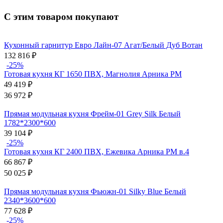
С этим товаром покупают
Кухонный гарнитур Евро Лайн-07 Агат/Белый Дуб Вотан
132 816
₽
-25%
Готовая кухня КГ 1650 ПВХ, Магнолия Арника РМ
49 419
₽
36 972
₽
Прямая модульная кухня Фрейм-01 Grey Silk Белый
1782*2300*600
39 104
₽
-25%
Готовая кухня КГ 2400 ПВХ, Ежевика Арника РМ в.4
66 867
₽
50 025
₽
Прямая модульная кухня Фьюжн-01 Silky Blue Белый
2340*3600*600
77 628
₽
-25%