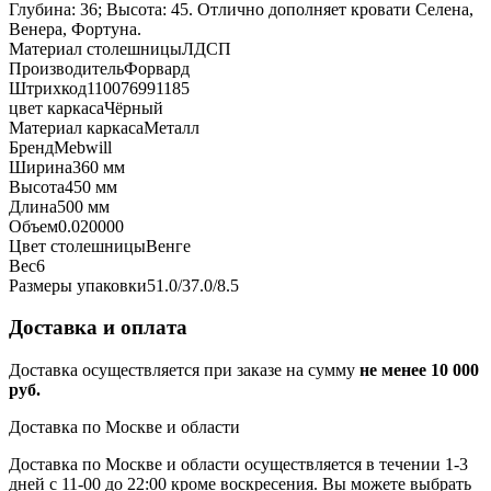
Глубина: 36; Высота: 45. Отлично дополняет кровати Селена,
Венера, Фортуна.
Материал столешницы
ЛДСП
Производитель
Форвард
Штрихкод
110076991185
цвет каркаса
Чёрный
Материал каркаса
Металл
Бренд
Mebwill
Ширина
360 мм
Высота
450 мм
Длина
500 мм
Объем
0.020000
Цвет столешницы
Венге
Вес
6
Размеры упаковки
51.0/37.0/8.5
Доставка и оплата
Доставка осуществляется при заказе на сумму
не менее 10 000
руб.
Доставка по Москве и области
Доставка по Москве и области осуществляется в течении 1-3
дней с 11-00 до 22:00 кроме воскресения. Вы можете выбрать