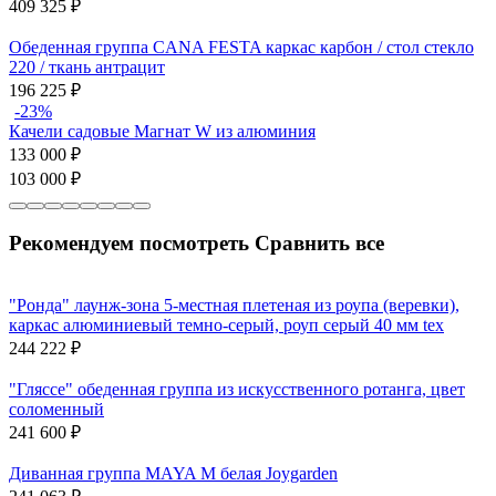
409 325
₽
Обеденная группа CANA FESTA каркас карбон / стол стекло
220 / ткань антрацит
196 225
₽
-23%
Качели садовые Магнат W из алюминия
133 000
₽
103 000
₽
Рекомендуем посмотреть
Сравнить все
"Ронда" лаунж-зона 5-местная плетеная из роупа (веревки),
каркас алюминиевый темно-серый, роуп серый 40 мм tex
244 222
₽
"Гляссе" обеденная группа из искусственного ротанга, цвет
соломенный
241 600
₽
Диванная группа MAYA M белая Joygarden