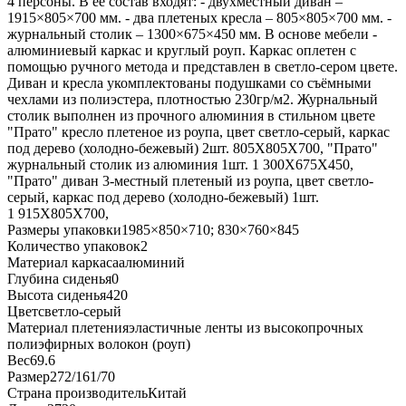
4 персоны. В ее состав входят: - двухместный диван –
1915×805×700 мм. - два плетеных кресла – 805×805×700 мм. -
журнальный столик – 1300×675×450 мм. В основе мебели -
алюминиевый каркас и круглый роуп. Каркас оплетен с
помощью ручного метода и представлен в светло-сером цвете.
Диван и кресла укомплектованы подушками со съёмными
чехлами из полиэстера, плотностью 230гр/м2. Журнальный
столик выполнен из прочного алюминия в стильном цвете
"Прато" кресло плетеное из роупа, цвет светло-серый, каркас
под дерево (холодно-бежевый) 2шт. 805Х805Х700, "Прато"
журнальный столик из алюминия 1шт. 1 300Х675Х450,
"Прато" диван 3-местный плетеный из роупа, цвет светло-
серый, каркас под дерево (холодно-бежевый) 1шт.
1 915Х805Х700,
Размеры упаковки
1985×850×710; 830×760×845
Количество упаковок
2
Материал каркаса
алюминий
Глубина сиденья
0
Высота сиденья
420
Цвет
светло-серый
Материал плетения
эластичные ленты из высокопрочных
полиэфирных волокон (роуп)
Вес
69.6
Размер
272/161/70
Страна производитель
Китай