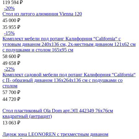
119 594
₽
-20%
Стол из литого алюминия Vienna 120
45 000
₽
35 955
₽
-15%
Комплект мебели под ротанг Калифорния “California“ с
угловым диваном 240х136 см, 2х-местным диваном 121х62 см
с подушками и столом 165х95 см
58 600
₽
49 658
₽
-22%
Комплект садовой мебели под ротанг Калифорния “California“
с П- образный диваном 136х264х136 см с подушками со
столом
57 700
₽
44 720
₽
Стол пластиковый Ola Dom арт.ЭП 442349 76x76см
квадратный (антрацит)
13 063
₽
Лаунж зона LEONOREN с трехместным диваном