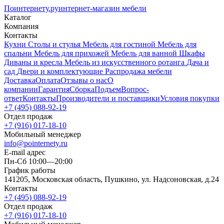
Поинтернету
.ру
интернет-магазин мебели
Каталог
Компания
Контакты
Кухни
Столы и стулья
Мебель для гостиной
Мебель для
спальни
Мебель для прихожей
Мебель для ванной
Шкафы
Диваны и кресла
Мебель из искусственного ротанга
Дача и
сад
Двери и комплектующие
Распродажа мебели
Доставка
Оплата
Отзывы о нас
О
компании
Гарантия
Сборка
Подъем
Вопрос-
ответ
Контакты
Производители и поставщики
Условия покупки
+7 (495) 088-92-19
Отдел продаж
+7 (916) 017-18-10
Мобильный менеджер
info@pointernety.ru
E-mail адрес
Пн-Сб 10:00—20:00
График работы
141205, Московская область, Пушкино, ул. Надсоновская, д.24
Контакты
+7 (495) 088-92-19
Отдел продаж
+7 (916) 017-18-10