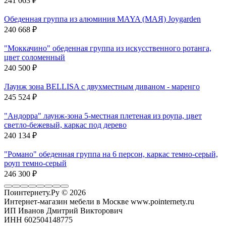
241 063
₽
Обеденная группа из алюминия MAYA (МАЯ) Joygarden
240 668
₽
"Моккачино" обеденная группа из искусственного ротанга,
цвет соломенный
240 500
₽
Лаунж зона BELLISA с двухместным диваном - маренго
245 524
₽
"Андорра" лаунж-зона 5-местная плетеная из роупа, цвет
светло-бежевый, каркас под дерево
240 134
₽
"Романо" обеденная группа на 6 персон, каркас темно-серый,
роуп темно-серый
246 300
₽
Поинтернету.Ру
© 2026
Интернет-магазин мебели в Москве www.pointernety.ru
ИП Иванов Дмитрий Викторович
ИНН 602504148775