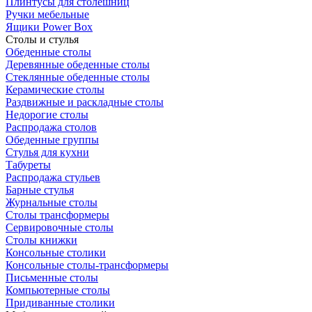
Плинтусы для столешниц
Ручки мебельные
Ящики Power Box
Столы и стулья
Обеденные столы
Деревянные обеденные столы
Стеклянные обеденные столы
Керамические столы
Раздвижные и раскладные столы
Недорогие столы
Распродажа столов
Обеденные группы
Стулья для кухни
Табуреты
Распродажа стульев
Барные стулья
Журнальные столы
Столы трансформеры
Сервировочные столы
Столы книжки
Консольные столики
Консольные столы-трансформеры
Письменные столы
Компьютерные столы
Придиванные столики