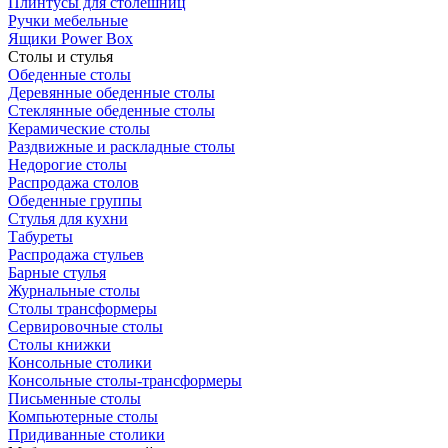
Плинтусы для столешниц
Ручки мебельные
Ящики Power Box
Столы и стулья
Обеденные столы
Деревянные обеденные столы
Стеклянные обеденные столы
Керамические столы
Раздвижные и раскладные столы
Недорогие столы
Распродажа столов
Обеденные группы
Стулья для кухни
Табуреты
Распродажа стульев
Барные стулья
Журнальные столы
Столы трансформеры
Сервировочные столы
Столы книжки
Консольные столики
Консольные столы-трансформеры
Письменные столы
Компьютерные столы
Придиванные столики