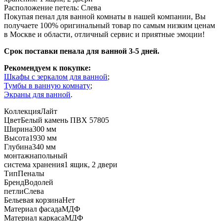
Расположение петель: Слева
Покупая пенал для ванной комнаты в нашей компании, Вы
получаете 100% оригинальный товар по самым низким ценам
в Москве и области, отличный сервис и приятные эмоции!
Срок поставки пенала для ванной 3-5 дней.
Рекомендуем к покупке:
Шкафы с зеркалом для ванной
;
Тумбы в ванную комнату
;
Экраны для ванной
.
Коллекция
Лайт
Цвет
Белый камень ПВХ 57805
Ширина
300 мм
Высота
1930 мм
Глубина
340 мм
монтаж
напольный
система хранения
1 ящик, 2 двери
Тип
Пеналы
Бренд
Водолей
петли
Слева
Бельевая корзина
Нет
Материал фасада
МДФ
Материал каркаса
МДФ