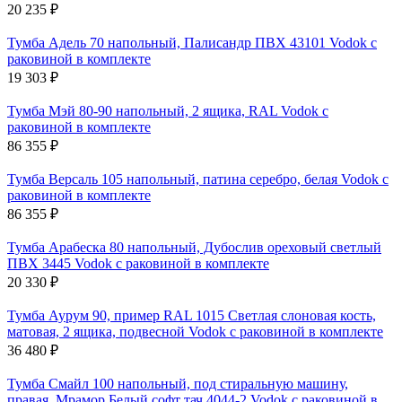
20 235
₽
Тумба Адель 70 напольный, Палисандр ПВХ 43101 Vodok с
раковиной в комплекте
19 303
₽
Тумба Мэй 80-90 напольный, 2 ящика, RAL Vodok с
раковиной в комплекте
86 355
₽
Тумба Версаль 105 напольный, патина серебро, белая Vodok с
раковиной в комплекте
86 355
₽
Тумба Арабеска 80 напольный, Дубослив ореховый светлый
ПВХ 3445 Vodok с раковиной в комплекте
20 330
₽
Тумба Аурум 90, пример RAL 1015 Светлая слоновая кость,
матовая, 2 ящика, подвесной Vodok с раковиной в комплекте
36 480
₽
Тумба Смайл 100 напольный, под стиральную машину,
правая, Мрамор Белый софт тач 4044-2 Vodok с раковиной в