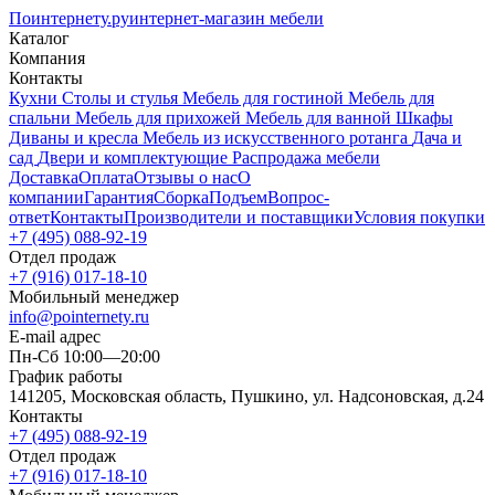
Поинтернету
.ру
интернет-магазин мебели
Каталог
Компания
Контакты
Кухни
Столы и стулья
Мебель для гостиной
Мебель для
спальни
Мебель для прихожей
Мебель для ванной
Шкафы
Диваны и кресла
Мебель из искусственного ротанга
Дача и
сад
Двери и комплектующие
Распродажа мебели
Доставка
Оплата
Отзывы о нас
О
компании
Гарантия
Сборка
Подъем
Вопрос-
ответ
Контакты
Производители и поставщики
Условия покупки
+7 (495) 088-92-19
Отдел продаж
+7 (916) 017-18-10
Мобильный менеджер
info@pointernety.ru
E-mail адрес
Пн-Сб 10:00—20:00
График работы
141205, Московская область, Пушкино, ул. Надсоновская, д.24
Контакты
+7 (495) 088-92-19
Отдел продаж
+7 (916) 017-18-10