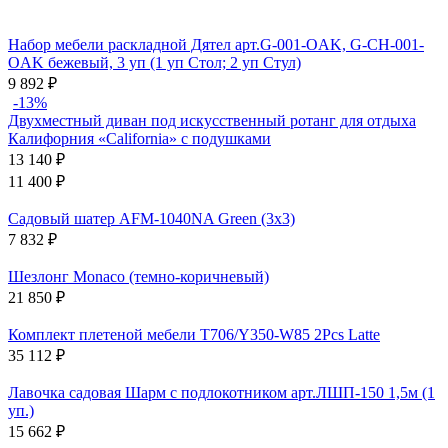
Набор мебели раскладной Дятел арт.G-001-OAK, G-СH-001-
OAK бежевый, 3 уп (1 уп Стол; 2 уп Стул)
9 892
₽
-13%
Двухместный диван под искусственный ротанг для отдыха
Калифорния «California» с подушками
13 140
₽
11 400
₽
Садовый шатер AFM-1040NA Green (3х3)
7 832
₽
Шезлонг Monaco (темно-коричневый)
21 850
₽
Комплект плетеной мебели T706/Y350-W85 2Pcs Latte
35 112
₽
Лавочка садовая Шарм с подлокотником арт.ЛШП-150 1,5м (1
уп.)
15 662
₽