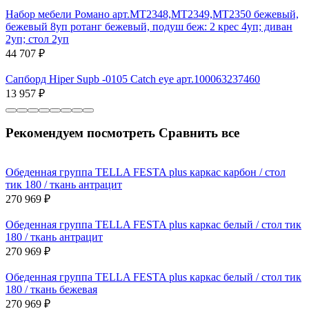
Набор мебели Романо арт.МТ2348,МТ2349,МТ2350 бежевый,
бежевый 8уп ротанг бежевый, подуш беж: 2 крес 4уп; диван
2уп; стол 2уп
44 707
₽
Сапборд Hiper Supb -0105 Catch eye арт.100063237460
13 957
₽
Рекомендуем посмотреть
Сравнить все
Обеденная группа TELLA FESTA plus каркас карбон / стол
тик 180 / ткань антрацит
270 969
₽
Обеденная группа TELLA FESTA plus каркас белый / стол тик
180 / ткань антрацит
270 969
₽
Обеденная группа TELLA FESTA plus каркас белый / стол тик
180 / ткань бежевая
270 969
₽