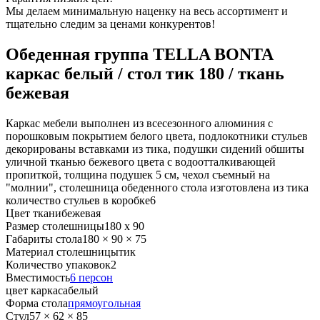
Мы делаем минимальную наценку на весь ассортимент и
тщательно следим за ценами конкурентов!
Обеденная группа TELLA BONTA
каркас белый / стол тик 180 / ткань
бежевая
Каркас мебели выполнен из всесезонного алюминия с
порошковым покрытием белого цвета, подлокотники стульев
декорированы вставками из тика, подушки сидений обшиты
уличной тканью бежевого цвета с водоотталкивающей
пропиткой, толщина подушек 5 см, чехол съемный на
"молнии", столешница обеденного стола изготовлена из тика
количество стульев в коробке
6
Цвет ткани
бежевая
Размер столешницы
180 x 90
Габариты стола
180 × 90 × 75
Материал столешницы
тик
Количество упаковок
2
Вместимость
6 персон
цвет каркаса
белый
Форма стола
прямоугольная
Стул
57 × 62 × 85