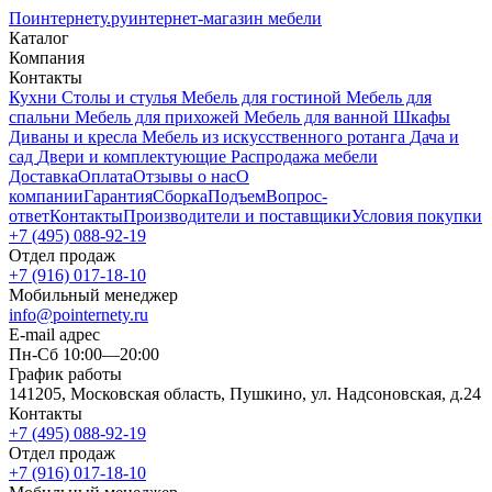
Поинтернету
.ру
интернет-магазин мебели
Каталог
Компания
Контакты
Кухни
Столы и стулья
Мебель для гостиной
Мебель для
спальни
Мебель для прихожей
Мебель для ванной
Шкафы
Диваны и кресла
Мебель из искусственного ротанга
Дача и
сад
Двери и комплектующие
Распродажа мебели
Доставка
Оплата
Отзывы о нас
О
компании
Гарантия
Сборка
Подъем
Вопрос-
ответ
Контакты
Производители и поставщики
Условия покупки
+7 (495) 088-92-19
Отдел продаж
+7 (916) 017-18-10
Мобильный менеджер
info@pointernety.ru
E-mail адрес
Пн-Сб 10:00—20:00
График работы
141205, Московская область, Пушкино, ул. Надсоновская, д.24
Контакты
+7 (495) 088-92-19
Отдел продаж
+7 (916) 017-18-10