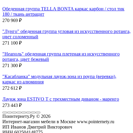
Обеденная группа TELLA BONTA каркас карбон / стол тик
180 / ткань антрацит
270 969
₽
"Лунго" обеденная группа угловая из искусственного ротанга,
цвет соломенный
271 100
₽
"Неаполь" обеденная группа плетеная из искусственного
ротанга, цвет бежевый
271 300
₽
"Касабланка" модульная лаунж-зона из роупа (веревки),
каркас из алюминия
272 612
₽
Лаунж зона ESTIVO T с трехместным диваном - маренго
273 443
₽
Поинтернету.Ру
© 2026
Интернет-магазин мебели в Москве www.pointernety.ru
ИП Иванов Дмитрий Викторович
ИНН 602504148775