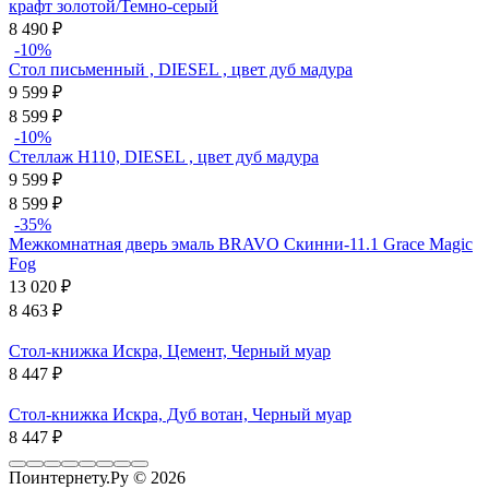
крафт золотой/Темно-серый
8 490
₽
-10%
Стол письменный , DIESEL , цвет дуб мадура
9 599
₽
8 599
₽
-10%
Стеллаж Н110, DIESEL , цвет дуб мадура
9 599
₽
8 599
₽
-35%
Межкомнатная дверь эмаль BRAVO Скинни-11.1 Grace Magic
Fog
13 020
₽
8 463
₽
Стол-книжка Искра, Цемент, Черный муар
8 447
₽
Стол-книжка Искра, Дуб вотан, Черный муар
8 447
₽
Поинтернету.Ру
© 2026