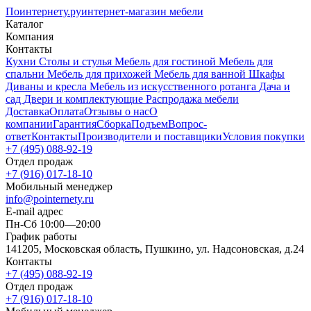
Поинтернету
.ру
интернет-магазин мебели
Каталог
Компания
Контакты
Кухни
Столы и стулья
Мебель для гостиной
Мебель для
спальни
Мебель для прихожей
Мебель для ванной
Шкафы
Диваны и кресла
Мебель из искусственного ротанга
Дача и
сад
Двери и комплектующие
Распродажа мебели
Доставка
Оплата
Отзывы о нас
О
компании
Гарантия
Сборка
Подъем
Вопрос-
ответ
Контакты
Производители и поставщики
Условия покупки
+7 (495) 088-92-19
Отдел продаж
+7 (916) 017-18-10
Мобильный менеджер
info@pointernety.ru
E-mail адрес
Пн-Сб 10:00—20:00
График работы
141205, Московская область, Пушкино, ул. Надсоновская, д.24
Контакты
+7 (495) 088-92-19
Отдел продаж
+7 (916) 017-18-10