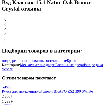
Вуд Классик-15.1 Natur Oak Bronze
Сrystal отзывы
0
0
0
0
0
Подборки товаров в категории:
под дерево
шпонированные
остекленные
Браво
Категории:
Межкомнатные двери
Распашные двери
Распродажа
мебели
С этим товаром покупают
-45%
Ручка для межкомнатной двери BRAVO ZS2-390 SWhite
2 250
₽
1 238
₽