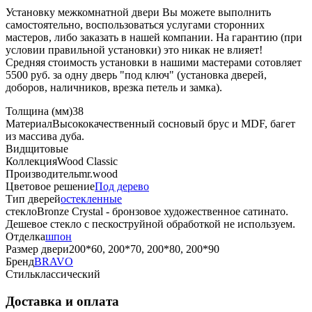
Установку межкомнатной двери Вы можете выполнить
самостоятельно, воспользоваться услугами сторонних
мастеров, либо заказать в нашей компании. На гарантию (при
условии правильной установки) это никак не влияет!
Средняя стоимость установки в нашими мастерами сотовляет
5500 руб. за одну дверь "под ключ" (установка дверей,
доборов, наличников, врезка петель и замка).
Толщина (мм)
38
Материал
Высококачественный сосновый брус и MDF, багет
из массива дуба.
Вид
щитовые
Коллекция
Wood Classic
Производитель
mr.wood
Цветовое решение
Под дерево
Тип дверей
остекленные
стекло
Bronze Сrystal - бронзовое художественное сатинато.
Дешевое стекло с пескоструйной обработкой не используем.
Отделка
шпон
Размер двери
200*60, 200*70, 200*80, 200*90
Бренд
BRAVO
Стиль
классический
Доставка и оплата