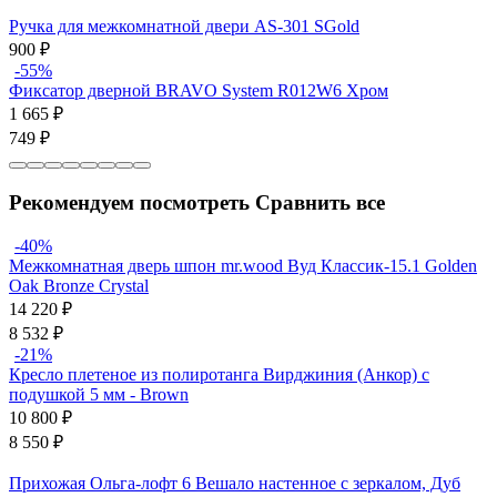
Ручка для межкомнатной двери AS-301 SGold
900
₽
-55%
Фиксатор дверной BRAVO System R012W6 Хром
1 665
₽
749
₽
Рекомендуем посмотреть
Сравнить все
-40%
Межкомнатная дверь шпон mr.wood Вуд Классик-15.1 Golden
Oak Bronze Сrystal
14 220
₽
8 532
₽
-21%
Кресло плетеное из полиротанга Вирджиния (Анкор) с
подушкой 5 мм - Brown
10 800
₽
8 550
₽
Прихожая Ольга-лофт 6 Вешало настенное с зеркалом, Дуб