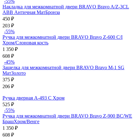
-55%
Накладка для межкомнатной двери BRAVO Bravo A/Z-3CL
ABB Античная МатБронза
450
₽
203
₽
-55%
Ручка для межкомнатной двери BRAVO Bravo Z-600 C/I
Хром/Слоновая кость
1 350
₽
608
₽
-45%
Защелка для межкомнатной двери BRAVO Bravo M-1 SG
МатЗолото
375
₽
206
₽
Ручка дверная A-493 C Хром
525
₽
-55%
Ручка для межкомнатной двери BRAVO Bravo Z-900 BС/WE
БрашХром/Венге
1 350
₽
608
₽