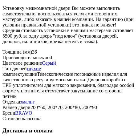
Установку межкомнатной двери Вы можете выполнить
самостоятельно, воспользоваться услугами сторонних
мастеров, либо заказать в нашей компании. На гарантию (при
условии правильной установки) это никак не влияет!
Средняя стоимость установки в нашими мастерами сотовляет
5500 руб. за одну дверь "под ключ" (установка дверей,
доборов, наличников, врезка петель и замка).
Толщина (мм)
36
Производитель
mr.wood
Цветовое решение
Серый
Тип дверей
глухие
комплектующие
Телескопические погонажные изделия для
качественного регулируемого монтажа. Дверная коробка с
TPE-уплотнителем для мягкого закрывания, благодаря особой
форме уплотнителя отсутствует закусывание со стороны
петель.
Отделка
эмалит
Размер двери
200*60, 200*70, 200*80, 200*90
Бренд
BRAVO
Стиль
неоклассика
Доставка и оплата