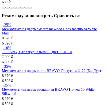
600
₽
Рекомендуем посмотреть
Сравнить все
-25%
Межкомнатная дверь эмалит mr.wood Неоклассик-34 White
Matt
8 520
₽
6 390
₽
-10%
TIFFANY, Стол журнальный. Цвет БЕЛЫЙ
7 099
₽
6 399
₽
-25%
Межкомнатная дверь шпон BRAVO Статус-14 Ф-22 (БелДуб)
8 670
₽
6 503
₽
-25%
Межкомнатная дверь распашная BRAVO Прима-10 White
Silkwood
8 670
₽
6 503
₽