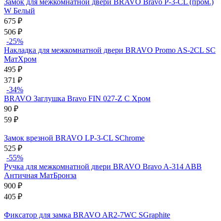
Замок для межкомнатной двери BRAVO Bravo P-3-CL (пром.)
W Белый
675
₽
506
₽
-25%
Накладка для межкомнатной двери BRAVO Promo AS-2CL SC
МатХром
495
₽
371
₽
-34%
BRAVO Заглушка Bravo FIN 027-Z C Хром
90
₽
59
₽
Замок врезной BRAVO LP-3-CL SChrome
525
₽
-55%
Ручка для межкомнатной двери BRAVO Bravo A-314 ABB
Античная МатБронза
900
₽
405
₽
Фиксатор для замка BRAVO AR2-7WC SGraphite