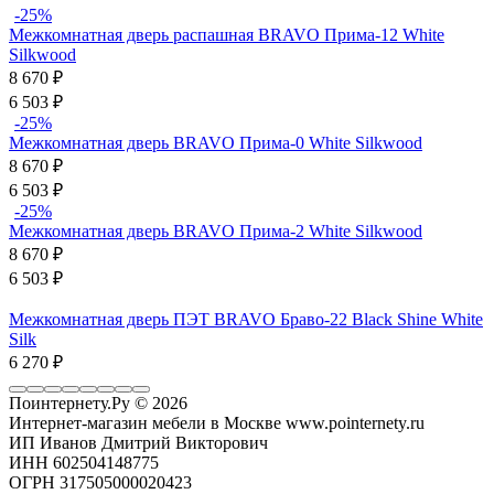
-25%
Межкомнатная дверь распашная BRAVO Прима-12 White
Silkwood
8 670
₽
6 503
₽
-25%
Межкомнатная дверь BRAVO Прима-0 White Silkwood
8 670
₽
6 503
₽
-25%
Межкомнатная дверь BRAVO Прима-2 White Silkwood
8 670
₽
6 503
₽
Межкомнатная дверь ПЭТ BRAVO Браво-22 Black Shine White
Silk
6 270
₽
Поинтернету.Ру
© 2026
Интернет-магазин мебели в Москве www.pointernety.ru
ИП Иванов Дмитрий Викторович
ИНН 602504148775
ОГРН 317505000020423