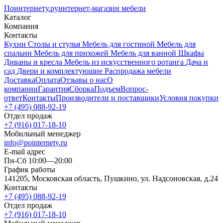
Поинтернету
.ру
интернет-магазин мебели
Каталог
Компания
Контакты
Кухни
Столы и стулья
Мебель для гостиной
Мебель для
спальни
Мебель для прихожей
Мебель для ванной
Шкафы
Диваны и кресла
Мебель из искусственного ротанга
Дача и
сад
Двери и комплектующие
Распродажа мебели
Доставка
Оплата
Отзывы о нас
О
компании
Гарантия
Сборка
Подъем
Вопрос-
ответ
Контакты
Производители и поставщики
Условия покупки
+7 (495) 088-92-19
Отдел продаж
+7 (916) 017-18-10
Мобильный менеджер
info@pointernety.ru
E-mail адрес
Пн-Сб 10:00—20:00
График работы
141205, Московская область, Пушкино, ул. Надсоновская, д.24
Контакты
+7 (495) 088-92-19
Отдел продаж
+7 (916) 017-18-10