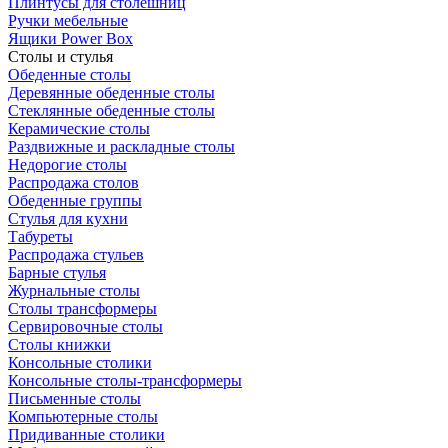
Плинтусы для столешниц
Ручки мебельные
Ящики Power Box
Столы и стулья
Обеденные столы
Деревянные обеденные столы
Стеклянные обеденные столы
Керамические столы
Раздвижные и раскладные столы
Недорогие столы
Распродажа столов
Обеденные группы
Стулья для кухни
Табуреты
Распродажа стульев
Барные стулья
Журнальные столы
Столы трансформеры
Сервировочные столы
Столы книжки
Консольные столики
Консольные столы-трансформеры
Письменные столы
Компьютерные столы
Придиванные столики