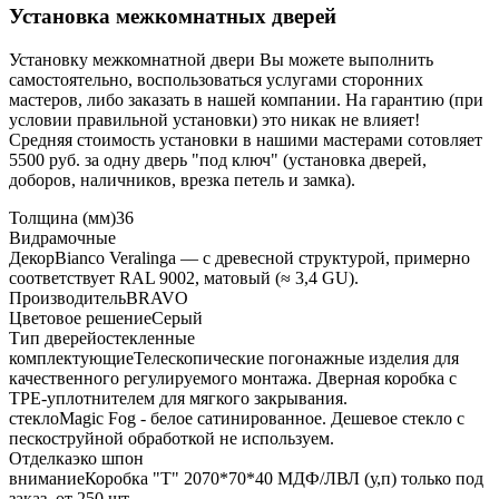
Установка межкомнатных дверей
Установку межкомнатной двери Вы можете выполнить
самостоятельно, воспользоваться услугами сторонних
мастеров, либо заказать в нашей компании. На гарантию (при
условии правильной установки) это никак не влияет!
Средняя стоимость установки в нашими мастерами сотовляет
5500 руб. за одну дверь "под ключ" (установка дверей,
доборов, наличников, врезка петель и замка).
Толщина (мм)
36
Вид
рамочные
Декор
Bianco Veralinga — с древесной структурой, примерно
соответствует RAL 9002, матовый (≈ 3,4 GU).
Производитель
BRAVO
Цветовое решение
Серый
Тип дверей
остекленные
комплектующие
Телескопические погонажные изделия для
качественного регулируемого монтажа. Дверная коробка с
TPE-уплотнителем для мягкого закрывания.
стекло
Magic Fog - белое сатинированное. Дешевое стекло с
пескоструйной обработкой не используем.
Отделка
эко шпон
внимание
Коробка "Т" 2070*70*40 МДФ/ЛВЛ (у,п) только под
заказ, от 250 шт.