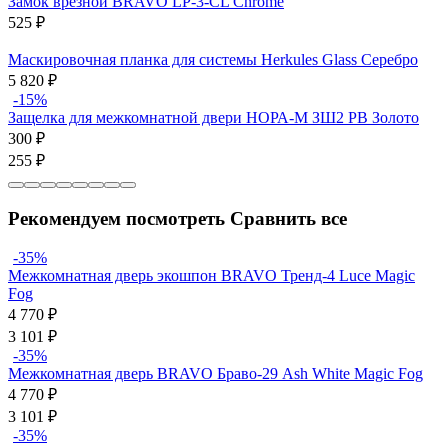
Замок врезной BRAVO LP-3-CL Chrome
525
₽
Маскировочная планка для системы Herkules Glass Серебро
5 820
₽
-15%
Защелка для межкомнатной двери НОРА-М ЗШ2 PB Золото
300
₽
255
₽
Рекомендуем посмотреть
Сравнить все
-35%
Межкомнатная дверь экошпон BRAVO Тренд-4 Luce Magic
Fog
4 770
₽
3 101
₽
-35%
Межкомнатная дверь BRAVO Браво-29 Ash White Magic Fog
4 770
₽
3 101
₽
-35%