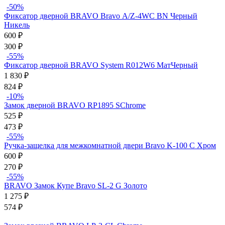
-50%
Фиксатор дверной BRAVO Bravo А/Z-4WC BN Черный
Никель
600
₽
300
₽
-55%
Фиксатор дверной BRAVO System R012W6 МатЧерный
1 830
₽
824
₽
-10%
Замок дверной BRAVO RP1895 SChrome
525
₽
473
₽
-55%
Ручка-защелка для межкомнатной двери Bravo K-100 C Хром
600
₽
270
₽
-55%
BRAVO Замок Купе Bravo SL-2 G Золото
1 275
₽
574
₽