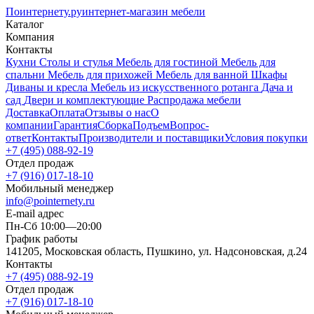
Поинтернету
.ру
интернет-магазин мебели
Каталог
Компания
Контакты
Кухни
Столы и стулья
Мебель для гостиной
Мебель для
спальни
Мебель для прихожей
Мебель для ванной
Шкафы
Диваны и кресла
Мебель из искусственного ротанга
Дача и
сад
Двери и комплектующие
Распродажа мебели
Доставка
Оплата
Отзывы о нас
О
компании
Гарантия
Сборка
Подъем
Вопрос-
ответ
Контакты
Производители и поставщики
Условия покупки
+7 (495) 088-92-19
Отдел продаж
+7 (916) 017-18-10
Мобильный менеджер
info@pointernety.ru
E-mail адрес
Пн-Сб 10:00—20:00
График работы
141205, Московская область, Пушкино, ул. Надсоновская, д.24
Контакты
+7 (495) 088-92-19
Отдел продаж
+7 (916) 017-18-10