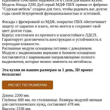
Идеальное сочетание надежности и стиля для вашей кухни.
Модель Ницца 2200 Дуб серый МДФ ПВХ прямая от фабрики
"Сурская мебель" создана для того, чтобы радовать вас долгие
годы своей безупречной функциональностью и эстетикой.
Фасады с фрезеровкой из МДФ, покрытие ПВХ обеспечивает
защиту от царапин и влаги, легко моется и сохраняет свой
цвет долгие годы.
Корпус изготовлен из прочного и влагостойкого ЛДСП.
Гарантирует долговечность конструкции и устойчивость к
перепадам влажности.
Распашные модули оснащены петлями с доводчиком.
Модули с выдвижными ящиками в базовом оснащении
поставляются с шариковыми направляющими полного
выдвижения, которые можно заменить на метабоксы.
Эта кухня по вашим размерам за 1 день, 3D проект
бесплатно!
РАСЧЕТ ПО РАЗМЕРАМ
Длина: 2200 мм.
Глубина: 600 мм. по столешнице. Размеры модулей меньше
для сантехнических нужд, составляют 478 мм.
Высота: 2336 мм.