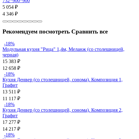
732*900*900
5 054
₽
4 346
₽
Рекомендуем посмотреть
Сравнить все
-18%
Модульная кухня "Рица" 1,4м, Меланж (со столешницей,
черная)
15 383
₽
12 658
₽
-18%
Кухня Денвер (со столешницей, сонома). Композиция 1,
Графит
13 511
₽
11 117
₽
-18%
Кухня Денвер (со столешницей, сонома). Композиция 2,
Графит
17 277
₽
14 217
₽
-18%