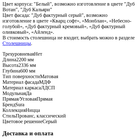
Цвет корпуса: "Белый", возможно изготовление в цвете "Дуб
Вотан", "Дуб Кальяри"
Цвет фасада: "Дуб фактурный серый", возможно
изготовление в цвете «Кварц софт», «Монблан», «Небесно-
голубой», «Дуб фактурный кремовый», «Дуб фактурный
оливковый», «
Айленд
».
В стоимость столешница не входит, выбрать можно в разделе
Столешницы
.
Трехуровневая
Нет
Длина
2200 мм
Высота
2336 мм
Глубина
600 мм
Тип поверхности
Матовая
Материал фасада
МДФ
Материал каркаса
ЛДСП
Модульная
Да
Прямая/Угловая
Прямая
Бренд
Sura
Коллекция
Ницца
Стиль
Прованс, классический
Цветовое решение
Серый
Доставка и оплата