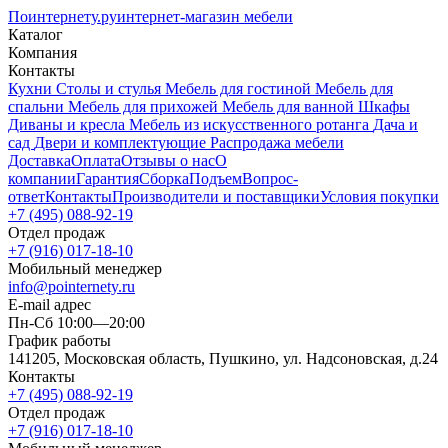
Поинтернету
.ру
интернет-магазин мебели
Каталог
Компания
Контакты
Кухни
Столы и стулья
Мебель для гостиной
Мебель для
спальни
Мебель для прихожей
Мебель для ванной
Шкафы
Диваны и кресла
Мебель из искусственного ротанга
Дача и
сад
Двери и комплектующие
Распродажа мебели
Доставка
Оплата
Отзывы о нас
О
компании
Гарантия
Сборка
Подъем
Вопрос-
ответ
Контакты
Производители и поставщики
Условия покупки
+7 (495) 088-92-19
Отдел продаж
+7 (916) 017-18-10
Мобильный менеджер
info@pointernety.ru
E-mail адрес
Пн-Сб 10:00—20:00
График работы
141205, Московская область, Пушкино, ул. Надсоновская, д.24
Контакты
+7 (495) 088-92-19
Отдел продаж
+7 (916) 017-18-10