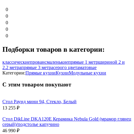
0
0
0
0
0
Подборки товаров в категории:
классические
прованс
маленькие
прямые 1 метр
шириной 2 и
2.2 метра
прямые 3 метра
серого цвета
матовые
Категории:
Прямые кухни
Кухни
Модульные кухни
С этим товаром покупают
Стол Раунд мини 94, Стекло, Белый
13 255
₽
Стол DikLine DKA120E Керамика Nebula Gold (мрамор глянец
серый)/подстолье капучино
46 990
₽