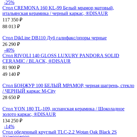
-25%
Стол CREMONA 160 KL-99 Белый мрамор матовый,
итальянская керамика / черный каркас, ®DISAUR
117 350
₽
88 013
₽
Стол DikLine DB110 Дуб галифакс/опоры черные
26 290
₽
-40%
Стол RIVOLI 140 GLOSS LUXURY PANDORA SOLID
CERAMIC / BLACK, ®DISAUR
81 900
₽
49 140
₽
Стол БОНЖУР 100 БЕЛЫЙ МРАМОР, черная шагрень, стекло
/ ЧЕРНЫЙ каркас М-City
28 650
₽
Стол YON 180 TL-109, испанская керамика / Шоколадное
золото каркас, ®DISAUR
134 250
₽
-14%
Стол обеденный круглый TLC-2.2 Wotan Oak Black 2S