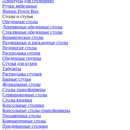
Плинтусы для столешниц
Ручки мебельные
Ящики Power Box
Столы и стулья
Обеденные столы
Деревянные обеденные столы
Стеклянные обеденные столы
Керамические столы
Раздвижные и раскладные столы
Недорогие столы
Распродажа столов
Обеденные группы
Стулья для кухни
Табуреты
Распродажа стульев
Барные стулья
Журнальные столы
Столы трансформеры
Сервировочные столы
Столы книжки
Консольные столики
Консольные столы-трансформеры
Письменные столы
Компьютерные столы
Придиванные столики