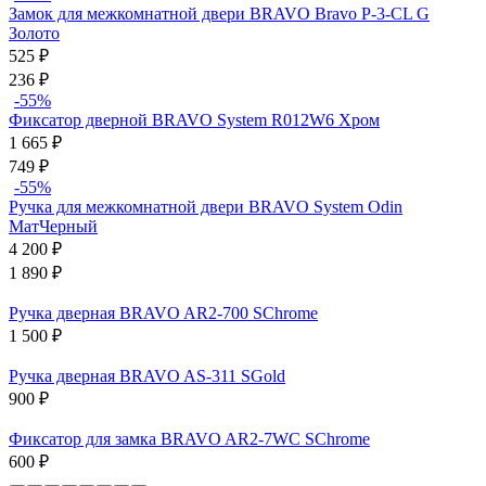
Замок для межкомнатной двери BRAVO Bravo P-3-CL G
Золото
525
₽
236
₽
-55%
Фиксатор дверной BRAVO System R012W6 Хром
1 665
₽
749
₽
-55%
Ручка для межкомнатной двери BRAVO System Odin
МатЧерный
4 200
₽
1 890
₽
Ручка дверная BRAVO AR2-700 SChrome
1 500
₽
Ручка дверная BRAVO AS-311 SGold
900
₽
Фиксатор для замка BRAVO AR2-7WC SChrome
600
₽