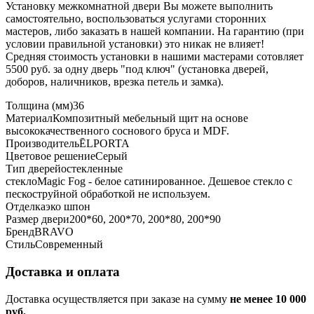
Установку межкомнатной двери Вы можете выполнить
самостоятельно, воспользоваться услугами сторонних
мастеров, либо заказать в нашей компании. На гарантию (при
условии правильной установки) это никак не влияет!
Средняя стоимость установки в нашими мастерами сотовляет
5500 руб. за одну дверь "под ключ" (установка дверей,
доборов, наличников, врезка петель и замка).
Толщина (мм)
36
Материал
Композитный мебельный щит на основе
высококачественного соснового бруса и MDF.
Производитель
ĒLPORTA
Цветовое решение
Серый
Тип дверей
остекленные
стекло
Magic Fog - белое сатинированное. Дешевое стекло с
пескоструйной обработкой не используем.
Отделка
эко шпон
Размер двери
200*60, 200*70, 200*80, 200*90
Бренд
BRAVO
Стиль
Современный
Доставка и оплата
Доставка осуществляется при заказе на сумму
не менее 10 000
руб.