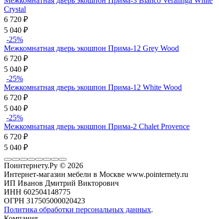
Межкомнатная дверь экошпон Прима-3 Bianco Veralinga White
Сrystal
6 720
₽
5 040
₽
-25%
Межкомнатная дверь экошпон Прима-12 Grey Wood
6 720
₽
5 040
₽
-25%
Межкомнатная дверь экошпон Прима-12 White Wood
6 720
₽
5 040
₽
-25%
Межкомнатная дверь экошпон Прима-2 Chalet Provence
6 720
₽
5 040
₽
Поинтернету.Ру
© 2026
Интернет-магазин мебели в Москве www.pointernety.ru
ИП Иванов Дмитрий Викторович
ИНН 602504148775
ОГРН 317505000020423
Политика обработки персональных данных
.
Компания