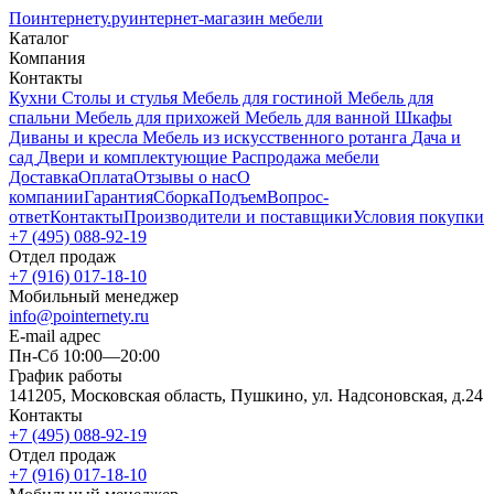
Поинтернету
.ру
интернет-магазин мебели
Каталог
Компания
Контакты
Кухни
Столы и стулья
Мебель для гостиной
Мебель для
спальни
Мебель для прихожей
Мебель для ванной
Шкафы
Диваны и кресла
Мебель из искусственного ротанга
Дача и
сад
Двери и комплектующие
Распродажа мебели
Доставка
Оплата
Отзывы о нас
О
компании
Гарантия
Сборка
Подъем
Вопрос-
ответ
Контакты
Производители и поставщики
Условия покупки
+7 (495) 088-92-19
Отдел продаж
+7 (916) 017-18-10
Мобильный менеджер
info@pointernety.ru
E-mail адрес
Пн-Сб 10:00—20:00
График работы
141205, Московская область, Пушкино, ул. Надсоновская, д.24
Контакты
+7 (495) 088-92-19
Отдел продаж
+7 (916) 017-18-10