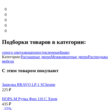
0
0
0
0
0
Подборки товаров в категории:
серого цвета
экошпон
остекленные
Браво
Категории:
Распашные двери
Межкомнатные двери
Распродажа
мебели
С этим товаром покупают
Защелка BRAVO LP-1 SChrome
225
₽
НОРА-М Ручка Фин 116 C Хром
435
₽
-55%