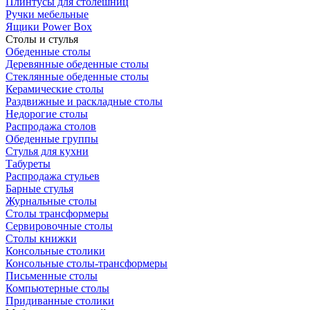
Плинтусы для столешниц
Ручки мебельные
Ящики Power Box
Столы и стулья
Обеденные столы
Деревянные обеденные столы
Стеклянные обеденные столы
Керамические столы
Раздвижные и раскладные столы
Недорогие столы
Распродажа столов
Обеденные группы
Стулья для кухни
Табуреты
Распродажа стульев
Барные стулья
Журнальные столы
Столы трансформеры
Сервировочные столы
Столы книжки
Консольные столики
Консольные столы-трансформеры
Письменные столы
Компьютерные столы
Придиванные столики