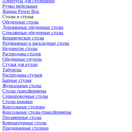
Плинтусы для столешниц
Ручки мебельные
Ящики Power Box
Столы и стулья
Обеденные столы
Деревянные обеденные столы
Стеклянные обеденные столы
Керамические столы
Раздвижные и раскладные столы
Недорогие столы
Распродажа столов
Обеденные группы
Стулья для кухни
Табуреты
Распродажа стульев
Барные стулья
Журнальные столы
Столы трансформеры
Сервировочные столы
Столы книжки
Консольные столики
Консольные столы-трансформеры
Письменные столы
Компьютерные столы
Придиванные столики