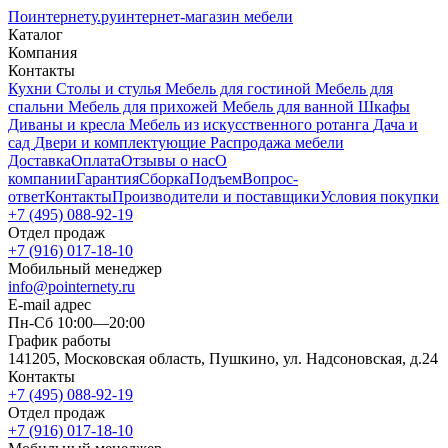
Поинтернету
.ру
интернет-магазин мебели
Каталог
Компания
Контакты
Кухни
Столы и стулья
Мебель для гостиной
Мебель для
спальни
Мебель для прихожей
Мебель для ванной
Шкафы
Диваны и кресла
Мебель из искусственного ротанга
Дача и
сад
Двери и комплектующие
Распродажа мебели
Доставка
Оплата
Отзывы о нас
О
компании
Гарантия
Сборка
Подъем
Вопрос-
ответ
Контакты
Производители и поставщики
Условия покупки
+7 (495) 088-92-19
Отдел продаж
+7 (916) 017-18-10
Мобильный менеджер
info@pointernety.ru
E-mail адрес
Пн-Сб 10:00—20:00
График работы
141205, Московская область, Пушкино, ул. Надсоновская, д.24
Контакты
+7 (495) 088-92-19
Отдел продаж
+7 (916) 017-18-10