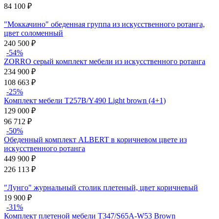
84 100
₽
"Моккачино" обеденная группа из искусственного ротанга,
цвет соломенный
240 500
₽
-54%
ZORRO серый комплект мебели из искусственного ротанга
234 900
₽
108 663
₽
-25%
Комплект мебели T257B/Y490 Light brown (4+1)
129 000
₽
96 712
₽
-50%
Обеденный комплект ALBERT в коричневом цвете из
искусственного ротанга
449 900
₽
226 113
₽
"Лунго" журнальный столик плетеный, цвет коричневый
19 900
₽
-31%
Комплект плетеной мебели T347/S65A-W53 Brown