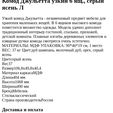
Комод Джульетта узкий 6 ящ., серый
ясень Л
Узкий комод Джульетта - незаменимый предмет мебели для
хранения маленьких вещей. В 6 ящиков высокого комода
поместится множество одежды. Модель удачно дополнит
традиционный интерьер гостиной, спальни, прихожей,
детской комнаты. Плавные изгибы деревянных элементов и
изящные ручки комода смотрятся очень эстетично.
МАТЕРИАЛЫ: МДФ УПАКОВКА: 90*46*19 см, 1 место
ВЕС: 37 кг Цвет:дуб шампань, молочный дуб, орех, серый
ясень
Цвет
серый ясень
Вес
37
Размер
106,8х49,8х40,4
Материал каркаса
МДФ
Длина
404 мм
Высота
1068 мм
Ширина
490 мм
Бренд
Мебелик
Стиль
классический
Страна производитель
Россия
Доставка и оплата