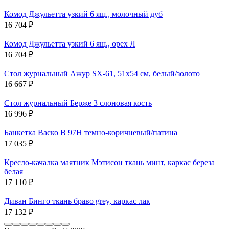
Комод Джульетта узкий 6 ящ., молочный дуб
16 704
₽
Комод Джульетта узкий 6 ящ., орех Л
16 704
₽
Стол журнальный Ажур SX-61, 51x54 см, белый/золото
16 667
₽
Стол журнальный Берже 3 слоновая кость
16 996
₽
Банкетка Васко В 97Н темно-коричневый/патина
17 035
₽
Кресло-качалка маятник Мэтисон ткань минт, каркас береза
белая
17 110
₽
Диван Бинго ткань браво grey, каркас лак
17 132
₽