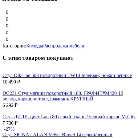
0
0
0
0
0
Категории:
Комоды
Распродажа мебели
С этим товаром покупают
Стул DikLine 503 поворотный TW14 зеленый, ножки черные
10 490
₽
DC231 Стул мягкий поворотный 180, ГРАФИТ#M420-12
велюр, каркас металл, шампань КРУГЛЫЙ
6 292
₽
Стул ДИЛЛ, цвет Lana 80 серый, ткань / черный каркас М-City
7 700
₽
-27%
Стул SIGNAL ALAN Velvet Bluvel 14 серый/черный