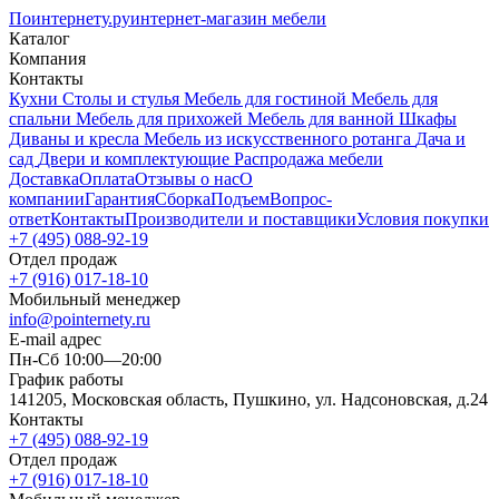
Поинтернету
.ру
интернет-магазин мебели
Каталог
Компания
Контакты
Кухни
Столы и стулья
Мебель для гостиной
Мебель для
спальни
Мебель для прихожей
Мебель для ванной
Шкафы
Диваны и кресла
Мебель из искусственного ротанга
Дача и
сад
Двери и комплектующие
Распродажа мебели
Доставка
Оплата
Отзывы о нас
О
компании
Гарантия
Сборка
Подъем
Вопрос-
ответ
Контакты
Производители и поставщики
Условия покупки
+7 (495) 088-92-19
Отдел продаж
+7 (916) 017-18-10
Мобильный менеджер
info@pointernety.ru
E-mail адрес
Пн-Сб 10:00—20:00
График работы
141205, Московская область, Пушкино, ул. Надсоновская, д.24
Контакты
+7 (495) 088-92-19
Отдел продаж
+7 (916) 017-18-10