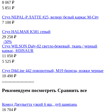
8 067
₽
5 851
₽
Стул NEPAL-P ЛАТТЕ #25, велюр/ белый каркас М-City
7 100
₽
Стул HALMAR K581 серый
29 258
₽
-50%
Стул WILSON Daly-02 светло-бежевый, ткань / черный
каркас, ®DISAUR
11 050
₽
5 525
₽
Стул DikLine 442 поворотный, M19 бирюза, ножки черные
10 490
₽
Рекомендуем посмотреть
Сравнить все
Комод Джульетта узкий 6 ящ., дуб шампань
16 704
₽