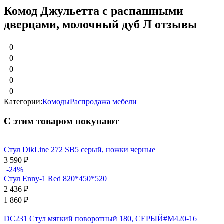
Комод Джульетта с распашными
дверцами, молочный дуб Л отзывы
0
0
0
0
0
Категории:
Комоды
Распродажа мебели
С этим товаром покупают
Стул DikLine 272 SB5 серый, ножки черные
3 590
₽
-24%
Стул Enny-1 Red 820*450*520
2 436
₽
1 860
₽
DC231 Стул мягкий поворотный 180, СЕРЫЙ#M420-16