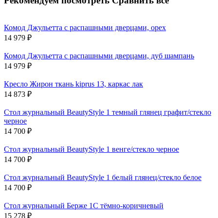
Рекомендуем посмотреть
Сравнить все
Комод Джульетта с распашными дверцами, орех
14 979
₽
Комод Джульетта с распашными дверцами, дуб шампань
14 979
₽
Кресло Жирон ткань kiprus 13, каркас лак
14 873
₽
Стол журнальный BeautyStyle 1 темный глянец графит/стекло
черное
14 700
₽
Стол журнальный BeautyStyle 1 венге/стекло черное
14 700
₽
Стол журнальный BeautyStyle 1 белый глянец/стекло белое
14 700
₽
Стол журнальный Берже 1С тёмно-коричневый
15 278
₽