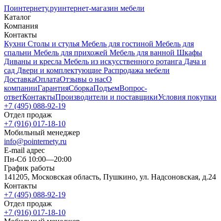
Поинтернету
.ру
интернет-магазин мебели
Каталог
Компания
Контакты
Кухни
Столы и стулья
Мебель для гостиной
Мебель для
спальни
Мебель для прихожей
Мебель для ванной
Шкафы
Диваны и кресла
Мебель из искусственного ротанга
Дача и
сад
Двери и комплектующие
Распродажа мебели
Доставка
Оплата
Отзывы о нас
О
компании
Гарантия
Сборка
Подъем
Вопрос-
ответ
Контакты
Производители и поставщики
Условия покупки
+7 (495) 088-92-19
Отдел продаж
+7 (916) 017-18-10
Мобильный менеджер
info@pointernety.ru
E-mail адрес
Пн-Сб 10:00—20:00
График работы
141205, Московская область, Пушкино, ул. Надсоновская, д.24
Контакты
+7 (495) 088-92-19
Отдел продаж
+7 (916) 017-18-10