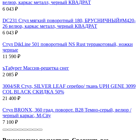
велюр, каркас металл, черный КВАДРАТ
6 043
₽
DC231 Стул мягкий поворотный 180, БРУСНИЧНЫЙ#M420-
26 велюр, каркас металл, черный КВАДРАТ
6 043
₽
Стул DikLine 501 поворотный NS Rust терракотовый, ножки
черные
11 590
₽
ъТабурет Массив-решетка снег
2 085
₽
3004/SR Стул, SILVER LEAF серебро/ ткань UPH GENE 3099
COL BLACK СКИДКА 50%
21 400
₽
Стул BRONX, 360 град. поворот. B28 Темно-серый, велюр /
черный каркас, М-City
7 100
₽