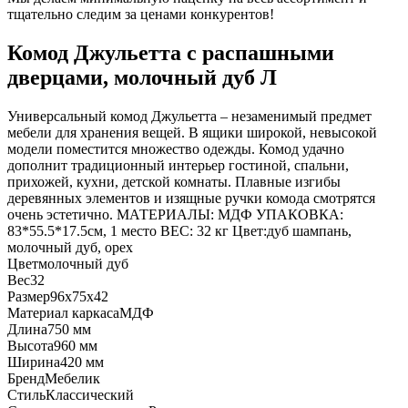
тщательно следим за ценами конкурентов!
Комод Джульетта с распашными
дверцами, молочный дуб Л
Универсальный комод Джульетта – незаменимый предмет
мебели для хранения вещей. В ящики широкой, невысокой
модели поместится множество одежды. Комод удачно
дополнит традиционный интерьер гостиной, спальни,
прихожей, кухни, детской комнаты. Плавные изгибы
деревянных элементов и изящные ручки комода смотрятся
очень эстетично. МАТЕРИАЛЫ: МДФ УПАКОВКА:
83*55.5*17.5см, 1 место ВЕС: 32 кг Цвет:дуб шампань,
молочный дуб, орех
Цвет
молочный дуб
Вес
32
Размер
96х75х42
Материал каркаса
МДФ
Длина
750 мм
Высота
960 мм
Ширина
420 мм
Бренд
Мебелик
Стиль
Классический