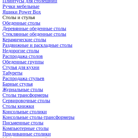
Плинтусы для столешниц
Ручки мебельные
Ящики Power Box
Столы и стулья
Обеденные столы
Деревянные обеденные столы
Стеклянные обеденные столы
Керамические столы
Раздвижные и раскладные столы
Недорогие столы
Распродажа столов
Обеденные группы
Стулья для кухни
Табуреты
Распродажа стульев
Барные стулья
Журнальные столы
Столы трансформеры
Сервировочные столы
Столы книжки
Консольные столики
Консольные столы-трансформеры
Письменные столы
Компьютерные столы
Придиванные столики