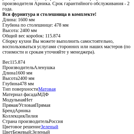
производителя Арника. Срок гарантийного обслуживания - 2
года.
Вся фурнитура и столешница в комплекте!
Длина: 1600 мм
Глубина по столешнице: 478 мм
Высота: 2400 мм
Общий вес коробок: 115.874
Сборку кухни Вы можете выполнить самостоятельно,
воспользоваться услугами сторонних или наших мастеров (по
стоимости и срокам уточняйте у менеджера).
Вес
115.874
Производитель
Аленушка
Длина
1600 мм
Высота
2400 мм
Глубина
478 мм
Тип поверхности
Матовая
Материал фасада
МДФ
Модульная
Нет
Прямая/Угловая
Прямая
Бренд
Арника
Коллекция
Лилия
Страна производитель
Россия
Цветовое решение
Зеленый
Цвет
Бежевый;Зеленый