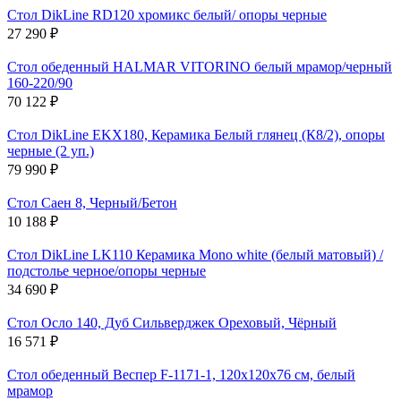
Стол DikLine RD120 хромикс белый/ опоры черные
27 290
₽
Стол обеденный HALMAR VITORINO белый мрамор/черный
160-220/90
70 122
₽
Стол DikLine EKX180, Керамика Белый глянец (К8/2), опоры
черные (2 уп.)
79 990
₽
Стол Саен 8, Черный/Бетон
10 188
₽
Стол DikLine LK110 Керамика Mono white (белый матовый) /
подстолье черное/опоры черные
34 690
₽
Стол Осло 140, Дуб Сильверджек Ореховый, Чёрный
16 571
₽
Стол обеденный Веспер F-1171-1, 120х120х76 см, белый
мрамор