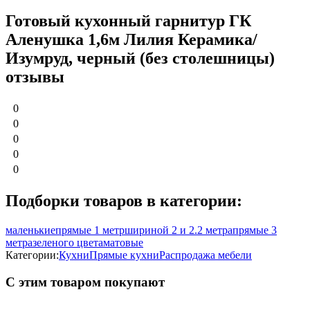
Готовый кухонный гарнитур ГК
Аленушка 1,6м Лилия Керамика/
Изумруд, черный (без столешницы)
отзывы
0
0
0
0
0
Подборки товаров в категории:
маленькие
прямые 1 метр
шириной 2 и 2.2 метра
прямые 3
метра
зеленого цвета
матовые
Категории:
Кухни
Прямые кухни
Распродажа мебели
С этим товаром покупают