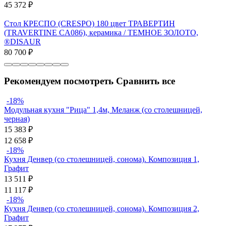
45 372
₽
Стол КРЕСПО (CRESPO) 180 цвет ТРАВЕРТИН
(TRAVERTINE CA086), керамика / ТЕМНОЕ ЗОЛОТО,
®DISAUR
80 700
₽
Рекомендуем посмотреть
Сравнить все
-18%
Модульная кухня "Рица" 1,4м, Меланж (со столешницей,
черная)
15 383
₽
12 658
₽
-18%
Кухня Денвер (со столешницей, сонома). Композиция 1,
Графит
13 511
₽
11 117
₽
-18%
Кухня Денвер (со столешницей, сонома). Композиция 2,
Графит