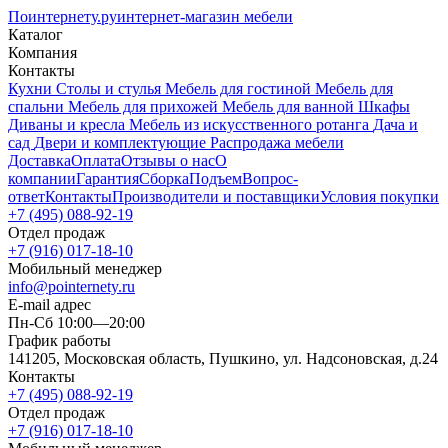
Поинтернету
.ру
интернет-магазин мебели
Каталог
Компания
Контакты
Кухни
Столы и стулья
Мебель для гостиной
Мебель для
спальни
Мебель для прихожей
Мебель для ванной
Шкафы
Диваны и кресла
Мебель из искусственного ротанга
Дача и
сад
Двери и комплектующие
Распродажа мебели
Доставка
Оплата
Отзывы о нас
О
компании
Гарантия
Сборка
Подъем
Вопрос-
ответ
Контакты
Производители и поставщики
Условия покупки
+7 (495) 088-92-19
Отдел продаж
+7 (916) 017-18-10
Мобильный менеджер
info@pointernety.ru
E-mail адрес
Пн-Сб 10:00—20:00
График работы
141205, Московская область, Пушкино, ул. Надсоновская, д.24
Контакты
+7 (495) 088-92-19
Отдел продаж
+7 (916) 017-18-10