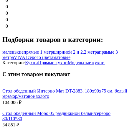
0
0
0
0
0
Подборки товаров в категории:
маленькие
прямые 1 метр
шириной 2 и 2.2 метра
прямые 3
метра
VIVAT
серого цвета
матовые
Категории:
Кухни
Прямые кухни
Модульные кухни
С этим товаром покупают
Стол обеденный Интерно Мат DT-2883, 180х90х75 см, белый
мрамор/матовое золото
104 006
₽
Стол обеденный Моро 05 раздвижной белый/серебро
80/110*80
34 851
₽