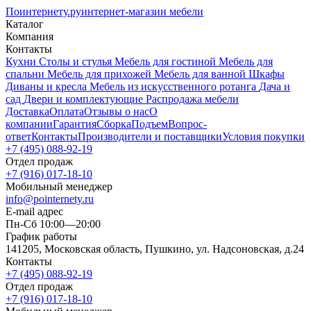
Поинтернету
.ру
интернет-магазин мебели
Каталог
Компания
Контакты
Кухни
Столы и стулья
Мебель для гостиной
Мебель для
спальни
Мебель для прихожей
Мебель для ванной
Шкафы
Диваны и кресла
Мебель из искусственного ротанга
Дача и
сад
Двери и комплектующие
Распродажа мебели
Доставка
Оплата
Отзывы о нас
О
компании
Гарантия
Сборка
Подъем
Вопрос-
ответ
Контакты
Производители и поставщики
Условия покупки
+7 (495) 088-92-19
Отдел продаж
+7 (916) 017-18-10
Мобильный менеджер
info@pointernety.ru
E-mail адрес
Пн-Сб 10:00—20:00
График работы
141205, Московская область, Пушкино, ул. Надсоновская, д.24
Контакты
+7 (495) 088-92-19
Отдел продаж
+7 (916) 017-18-10