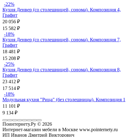
-22%
Кухня Денвер (со столешницей, сонома). Композиция 4,
Графит
20 056
₽
15 582
₽
-18%
Кухня Денвер (со столешницей, сонома). Композиция 7,
Графит
18 481
₽
15 208
₽
-25%
Кухня Денвер (со столешницей, сонома). Композиция 8,
Графит
23 412
₽
17 514
₽
-18%
Модульная кухня "Рица" (без столешницы). Композиция 1
11 101
₽
9 134
₽
Поинтернету.Ру
© 2026
Интернет-магазин мебели в Москве www.pointernety.ru
ИП Иванов Дмитрий Викторович