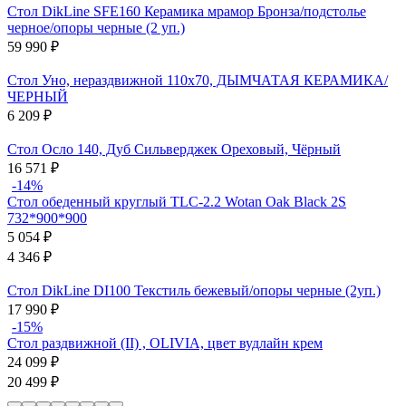
Стол DikLine SFE160 Керамика мрамор Бронза/подстолье
черное/опоры черные (2 уп.)
59 990
₽
Стол Уно, нераздвижной 110х70, ДЫМЧАТАЯ КЕРАМИКА/
ЧЕРНЫЙ
6 209
₽
Стол Осло 140, Дуб Сильверджек Ореховый, Чёрный
16 571
₽
-14%
Стол обеденный круглый TLC-2.2 Wotan Oak Black 2S
732*900*900
5 054
₽
4 346
₽
Стол DikLine DI100 Текстиль бежевый/опоры черные (2уп.)
17 990
₽
-15%
Стол раздвижной (II) , OLIVIA, цвет вудлайн крем
24 099
₽
20 499
₽