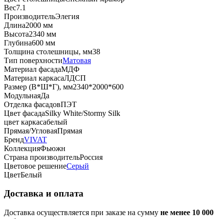
Вес
7.1
Производитель
Элегия
Длина
2000 мм
Высота
2340 мм
Глубина
600 мм
Толщина столешницы, мм
38
Тип поверхности
Матовая
Материал фасада
МДФ
Материал каркаса
ЛДСП
Размер (В*Ш*Г), мм
2340*2000*600
Модульная
Да
Отделка фасадов
ПЭТ
Цвет фасада
Silky White/Stormy Silk
цвет каркаса
белый
Прямая/Угловая
Прямая
Бренд
VIVAT
Коллекция
Фьюжн
Страна производитель
Россия
Цветовое решение
Серый
Цвет
Белый
Доставка и оплата
Доставка осуществляется при заказе на сумму
не менее 10 000