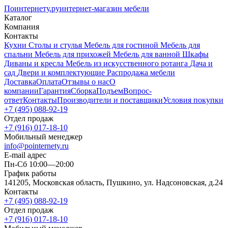
Поинтернету
.ру
интернет-магазин мебели
Каталог
Компания
Контакты
Кухни
Столы и стулья
Мебель для гостиной
Мебель для
спальни
Мебель для прихожей
Мебель для ванной
Шкафы
Диваны и кресла
Мебель из искусственного ротанга
Дача и
сад
Двери и комплектующие
Распродажа мебели
Доставка
Оплата
Отзывы о нас
О
компании
Гарантия
Сборка
Подъем
Вопрос-
ответ
Контакты
Производители и поставщики
Условия покупки
+7 (495) 088-92-19
Отдел продаж
+7 (916) 017-18-10
Мобильный менеджер
info@pointernety.ru
E-mail адрес
Пн-Сб 10:00—20:00
График работы
141205, Московская область, Пушкино, ул. Надсоновская, д.24
Контакты
+7 (495) 088-92-19
Отдел продаж
+7 (916) 017-18-10