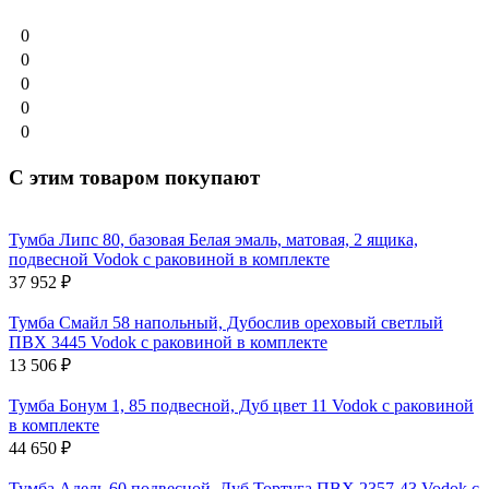
0
0
0
0
0
С этим товаром покупают
Тумба Липс 80, базовая Белая эмаль, матовая, 2 ящика,
подвесной Vodok с раковиной в комплекте
37 952
₽
Тумба Смайл 58 напольный, Дубослив ореховый светлый
ПВХ 3445 Vodok с раковиной в комплекте
13 506
₽
Тумба Бонум 1, 85 подвесной, Дуб цвет 11 Vodok с раковиной
в комплекте
44 650
₽
Тумба Адель 60 подвесной, Дуб Тортуга ПВХ 2357-43 Vodok с