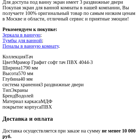
Для доступа под ванну экран имеет 3 раздвижные двери
Покупая экран для ванной комнаты в нашей компании, Вы
получаете 100% оригинальный товар по самым низким ценам
в Москве и области, отличный сервис и приятные эмоции!
Рекомендуем к покупке:
Зеркала в ванную
;
Тумбы для ванной
;
Пеналы в ванную комнату
.
Коллекция
Тач
Цвет
Мрамор Графит софт тач ПВХ 4044-3
Ширина
1790 мм
Высота
570 мм
Глубина
40 мм
система хранения
3 раздвижные двери
Тип
Экраны
Бренд
Водолей
Материал каркаса
МДФ
покрытие корпуса
ПВХ
Доставка и оплата
Доставка осуществляется при заказе на сумму
не менее 10 000
руб.