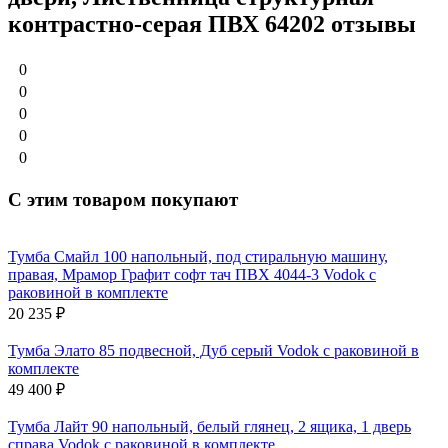
контрастно-серая ПВХ 64202 отзывы
0
0
0
0
0
С этим товаром покупают
Тумба Смайл 100 напольный, под стиральную машину,
правая, Мрамор Графит софт тач ПВХ 4044-3 Vodok с
раковиной в комплекте
20 235
₽
Тумба Элато 85 подвесной, Дуб серый Vodok с раковиной в
комплекте
49 400
₽
Тумба Лайт 90 напольный, белый глянец, 2 ящика, 1 дверь
справа Vodok с раковиной в комплекте