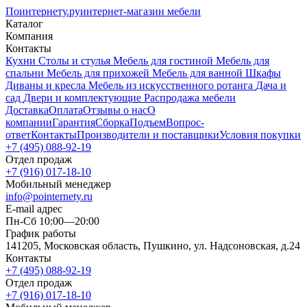
Поинтернету
.ру
интернет-магазин мебели
Каталог
Компания
Контакты
Кухни
Столы и стулья
Мебель для гостиной
Мебель для
спальни
Мебель для прихожей
Мебель для ванной
Шкафы
Диваны и кресла
Мебель из искусственного ротанга
Дача и
сад
Двери и комплектующие
Распродажа мебели
Доставка
Оплата
Отзывы о нас
О
компании
Гарантия
Сборка
Подъем
Вопрос-
ответ
Контакты
Производители и поставщики
Условия покупки
+7 (495) 088-92-19
Отдел продаж
+7 (916) 017-18-10
Мобильный менеджер
info@pointernety.ru
E-mail адрес
Пн-Сб 10:00—20:00
График работы
141205, Московская область, Пушкино, ул. Надсоновская, д.24
Контакты
+7 (495) 088-92-19
Отдел продаж
+7 (916) 017-18-10