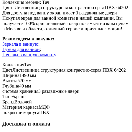
Коллекция мебели: Тач
Цвет: Лиственница структурная контрастно-серая ПВХ 64202
Для доступа под ванну экран имеет 3 раздвижные двери
Покупая экран для ванной комнаты в нашей компании, Вы
получаете 100% оригинальный товар по самым низким ценам
в Москве и области, отличный сервис и приятные эмоции!
Рекомендуем к покупке:
Зеркала в ванную
;
Тумбы для ванной
;
Пеналы в ванную комнату
.
Коллекция
Тач
Цвет
Лиственница структурная контрастно-серая ПВХ 64202
Ширина
1490 мм
Высота
570 мм
Глубина
40 мм
система хранения
3 раздвижные двери
Тип
Экраны
Бренд
Водолей
Материал каркаса
МДФ
покрытие корпуса
ПВХ
Доставка и оплата