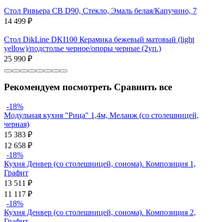
Стол Ривьера СВ D90, Стекло, Эмаль белая/Капучино, 7
14 499
₽
Стол DikLine DKI100 Керамика бежевый матовый (light
yellow)/подстолье черное/опоры черные (2уп.)
25 990
₽
Рекомендуем посмотреть
Сравнить все
-18%
Модульная кухня "Рица" 1,4м, Меланж (со столешницей,
черная)
15 383
₽
12 658
₽
-18%
Кухня Денвер (со столешницей, сонома). Композиция 1,
Графит
13 511
₽
11 117
₽
-18%
Кухня Денвер (со столешницей, сонома). Композиция 2,
Графит