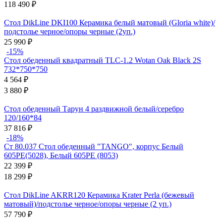
118 490
₽
Стол DikLine DKI100 Керамика белый матовый (Gloria white)/
подстолье черное/опоры черные (2уп.)
25 990
₽
-15%
Стол обеденный квадратный TLC-1.2 Wotan Oak Black 2S
732*750*750
4 564
₽
3 880
₽
Стол обеденный Тарун 4 раздвижной белый/серебро
120/160*84
37 816
₽
-18%
Ст 80.037 Стол обеденный "TANGO", корпус Белый
605РЕ(5028), Белый 605РЕ (8053)
22 399
₽
18 299
₽
Стол DikLine AKRR120 Керамика Krater Perla (бежевый
матовый)/подстолье черное/опоры черные (2 уп.)
57 790
₽