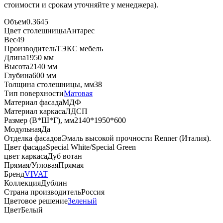
стоимости и срокам уточняйте у менеджера).
Объем
0.3645
Цвет столешницы
Антарес
Вес
49
Производитель
ТЭКС мебель
Длина
1950 мм
Высота
2140 мм
Глубина
600 мм
Толщина столешницы, мм
38
Тип поверхности
Матовая
Материал фасада
МДФ
Материал каркаса
ЛДСП
Размер (В*Ш*Г), мм
2140*1950*600
Модульная
Да
Отделка фасадов
Эмаль высокой прочности Renner (Италия).
Цвет фасада
Special White/Special Green
цвет каркаса
Дуб вотан
Прямая/Угловая
Прямая
Бренд
VIVAT
Коллекция
Дублин
Страна производитель
Россия
Цветовое решение
Зеленый
Цвет
Белый