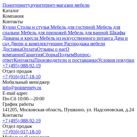
Поинтернету
.ру
интернет-магазин мебели
Каталог
Компания
Контакты
Кухни
Столы и стулья
Мебель для гостиной
Мебель для
спальни
Мебель для прихожей
Мебель для ванной
Шкафы
Диваны и кресла
Мебель из искусственного ротанга
Дача и
сад
Двери и комплектующие
Распродажа мебели
Доставка
Оплата
Отзывы о нас
О
компании
Гарантия
Сборка
Подъем
Вопрос-
ответ
Контакты
Производители и поставщики
Условия покупки
+7 (495) 088-92-19
Отдел продаж
+7 (916) 017-18-10
Мобильный менеджер
info@pointernety.ru
E-mail адрес
Пн-Сб 10:00—20:00
График работы
141205, Московская область, Пушкино, ул. Надсоновская, д.24
Контакты
+7 (495) 088-92-19
Отдел продаж
+7 (916) 017-18-10