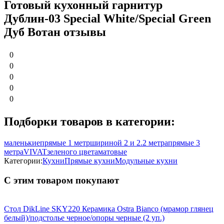
Готовый кухонный гарнитур
Дублин-03 Special White/Special Green
Дуб Вотан отзывы
0
0
0
0
0
Подборки товаров в категории:
маленькие
прямые 1 метр
шириной 2 и 2.2 метра
прямые 3
метра
VIVAT
зеленого цвета
матовые
Категории:
Кухни
Прямые кухни
Модульные кухни
С этим товаром покупают
Стол DikLine SKY220 Керамика Ostra Bianco (мрамор глянец
белый)/подстолье черное/опоры черные (2 уп.)