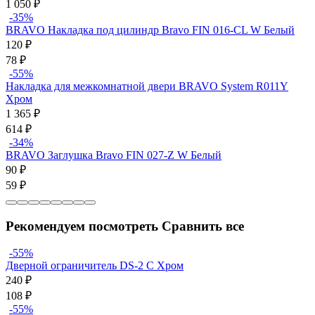
1 050
₽
-35%
BRAVO Накладка под цилиндр Bravo FIN 016-СL W Белый
120
₽
78
₽
-55%
Накладка для межкомнатной двери BRAVO System R011Y
Хром
1 365
₽
614
₽
-34%
BRAVO Заглушка Bravo FIN 027-Z W Белый
90
₽
59
₽
Рекомендуем посмотреть
Сравнить все
-55%
Дверной ограничитель DS-2 C Хром
240
₽
108
₽
-55%