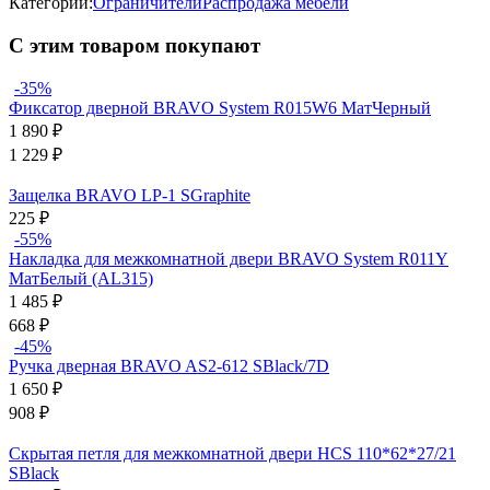
Категории:
Ограничители
Распродажа мебели
С этим товаром покупают
-35%
Фиксатор дверной BRAVO System R015W6 МатЧерный
1 890
₽
1 229
₽
Защелка BRAVO LP-1 SGraphite
225
₽
-55%
Накладка для межкомнатной двери BRAVO System R011Y
МатБелый (AL315)
1 485
₽
668
₽
-45%
Ручка дверная BRAVO AS2-612 SBlack/7D
1 650
₽
908
₽
Скрытая петля для межкомнатной двери HCS 110*62*27/21
SBlack