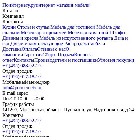
Поинтернету
.ру
интернет-магазин мебели
Каталог
Компания
Контакты
Кухни
Столы и стулья
Мебель для гостиной
Мебель для
спальни
Мебель для прихожей
Мебель для ванной
Шкафы
Диваны и кресла
Мебель из искусственного ротанга
Дача и
сад
Двери и комплектующие
Распродажа мебели
Доставка
Оплата
Отзывы о нас
О
компании
Гарантия
Сборка
Подъем
Вопрос-
ответ
Контакты
Производители и поставщики
Условия покупки
+7 (495) 088-92-19
Отдел продаж
+7 (916) 017-18-10
Мобильный менеджер
info@pointernety.ru
E-mail адрес
Пн-Сб 10:00—20:00
График работы
141205, Московская область, Пушкино, ул. Надсоновская, д.24
Контакты
+7 (495) 088-92-19
Отдел продаж
+7 (916) 017-18-10