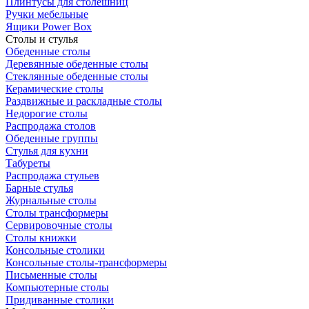
Плинтусы для столешниц
Ручки мебельные
Ящики Power Box
Столы и стулья
Обеденные столы
Деревянные обеденные столы
Стеклянные обеденные столы
Керамические столы
Раздвижные и раскладные столы
Недорогие столы
Распродажа столов
Обеденные группы
Стулья для кухни
Табуреты
Распродажа стульев
Барные стулья
Журнальные столы
Столы трансформеры
Сервировочные столы
Столы книжки
Консольные столики
Консольные столы-трансформеры
Письменные столы
Компьютерные столы
Придиванные столики