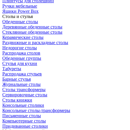
Плинтусы для столешниц
Ручки мебельные
Ящики Power Box
Столы и стулья
Обеденные столы
Деревянные обеденные столы
Стеклянные обеденные столы
Керамические столы
Раздвижные и раскладные столы
Недорогие столы
Распродажа столов
Обеденные группы
Стулья для кухни
Табуреты
Распродажа стульев
Барные стулья
Журнальные столы
Столы трансформеры
Сервировочные столы
Столы книжки
Консольные столики
Консольные столы-трансформеры
Письменные столы
Компьютерные столы
Придиванные столики