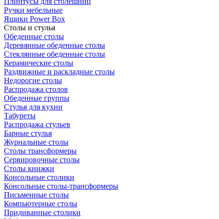
Плинтусы для столешниц
Ручки мебельные
Ящики Power Box
Столы и стулья
Обеденные столы
Деревянные обеденные столы
Стеклянные обеденные столы
Керамические столы
Раздвижные и раскладные столы
Недорогие столы
Распродажа столов
Обеденные группы
Стулья для кухни
Табуреты
Распродажа стульев
Барные стулья
Журнальные столы
Столы трансформеры
Сервировочные столы
Столы книжки
Консольные столики
Консольные столы-трансформеры
Письменные столы
Компьютерные столы
Придиванные столики