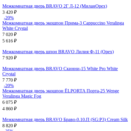
Межкомнатная дверь BRAVO 2Г Л-12 (МиланОрех)
3 420
₽
-20%
Межкомнатная дверь экошпон Прима-3 Cappuccino Veralinga
White Сrystal
7 020
₽
5 616
₽
Межкомнатная дверь шпон BRAVO Лилия Ф-11 (Орех)
7 920
₽
Межкомнатная дверь BRAVO Скинни-15 White Pro White
Сrystal
7 770
₽
-20%
Межкомнатная дверь экошпон ĒLPORTA Порта-25 Wenge
Veralinga Magic Fog
6 075
₽
4 860
₽
Межкомнатная дверь BRAVO Браво-0.10.П (SG:P3) Cream Silk
8 820
₽