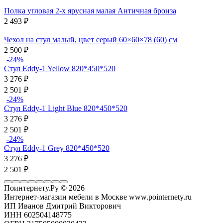
Полка угловая 2-х ярусная малая Античная бронза
2 493
₽
Чехол на стул малый, цвет серый 60×60×78 (60) см
2 500
₽
-24%
Стул Eddy-1 Yellow 820*450*520
3 276
₽
2 501
₽
-24%
Стул Eddy-1 Light Blue 820*450*520
3 276
₽
2 501
₽
-24%
Стул Eddy-1 Grey 820*450*520
3 276
₽
2 501
₽
Поинтернету.Ру
© 2026
Интернет-магазин мебели в Москве www.pointernety.ru
ИП Иванов Дмитрий Викторович
ИНН 602504148775