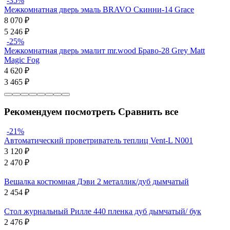
-35%
Межкомнатная дверь эмаль BRAVO Скинни-14 Grace
8 070
₽
5 246
₽
-25%
Межкомнатная дверь эмалит mr.wood Браво-28 Grey Matt
Magic Fog
4 620
₽
3 465
₽
Рекомендуем посмотреть
Сравнить все
-21%
Автоматический проветриватель теплиц Vent-L N001
3 120
₽
2 470
₽
Вешалка костюмная Дэви 2 металлик/дуб дымчатый
2 454
₽
Стол журнальный Рилле 440 пленка дуб дымчатый/ бук
2 476
₽