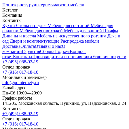
Поинтернету
.ру
интернет-магазин мебели
Каталог
Компания
Контакты
Кухни
Столы и стулья
Мебель для гостиной
Мебель для
спальни
Мебель для прихожей
Мебель для ванной
Шкафы
Диваны и кресла
Мебель из искусственного ротанга
Дача и
сад
Двери и комплектующие
Распродажа мебели
Доставка
Оплата
Отзывы о нас
О
компании
Гарантия
Сборка
Подъем
Вопрос-
ответ
Контакты
Производители и поставщики
Условия покупки
+7 (495) 088-92-19
Отдел продаж
+7 (916) 017-18-10
Мобильный менеджер
info@pointernety.ru
E-mail адрес
Пн-Сб 10:00—20:00
График работы
141205, Московская область, Пушкино, ул. Надсоновская, д.24
Контакты
+7 (495) 088-92-19
Отдел продаж
+7 (916) 017-18-10