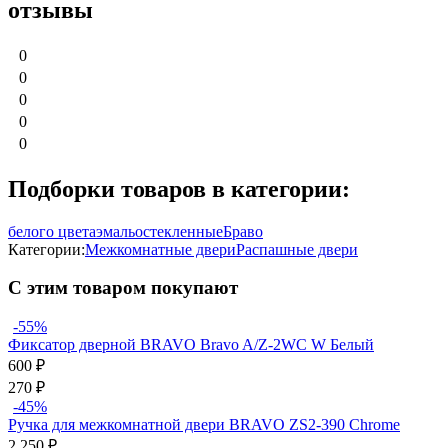
отзывы
0
0
0
0
0
Подборки товаров в категории:
белого цвета
эмаль
остекленные
Браво
Категории:
Межкомнатные двери
Распашные двери
С этим товаром покупают
-55%
Фиксатор дверной BRAVO Bravo A/Z-2WC W Белый
600
₽
270
₽
-45%
Ручка для межкомнатной двери BRAVO ZS2-390 Chrome
2 250
₽