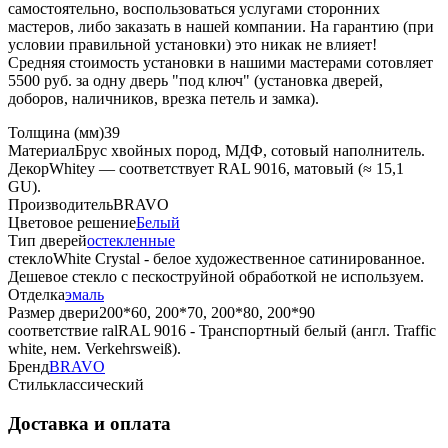
самостоятельно, воспользоваться услугами сторонних
мастеров, либо заказать в нашей компании. На гарантию (при
условии правильной установки) это никак не влияет!
Средняя стоимость установки в нашими мастерами сотовляет
5500 руб. за одну дверь "под ключ" (установка дверей,
доборов, наличников, врезка петель и замка).
Толщина (мм)
39
Материал
Брус хвойных пород, МДФ, сотовый наполнитель.
Декор
Whitey — соответствует RAL 9016, матовый (≈ 15,1
GU).
Производитель
BRAVO
Цветовое решение
Белый
Тип дверей
остекленные
стекло
White Сrystal - белое художественное сатинированное.
Дешевое стекло с пескоструйной обработкой не используем.
Отделка
эмаль
Размер двери
200*60, 200*70, 200*80, 200*90
соответствие ral
RAL 9016 - Транспортный белый (англ. Traffic
white, нем. Verkehrsweiß).
Бренд
BRAVO
Стиль
классический
Доставка и оплата