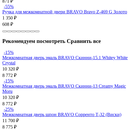
871
₽
-55%
Ручка для межкомнатной двери BRAVO Bravo Z-469 G Золото
1 350
₽
608
₽
Рекомендуем посмотреть
Сравнить все
-15%
Межкомнатная дверь эмаль BRAVO Скинни-15.1 Whitey White
Сrystal
10 320
₽
8 772
₽
-15%
Межкомнатная дверь эмаль BRAVO Скинни-13 Creamy Magic
Moru
10 320
₽
8 772
₽
-25%
Межкомнатная дверь шпон BRAVO Сорренто Т-32 (Виски)
11 700
₽
8 775
₽