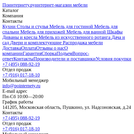
Поинтернету
.ру
интернет-магазин мебели
Каталог
Компания
Контакты
Кухни
Столы и стулья
Мебель для гостиной
Мебель для
спальни
Мебель для прихожей
Мебель для ванной
Шкафы
Диваны и кресла
Мебель из искусственного ротанга
Дача и
сад
Двери и комплектующие
Распродажа мебели
Доставка
Оплата
Отзывы о нас
О
компании
Гарантия
Сборка
Подъем
Вопрос-
ответ
Контакты
Производители и поставщики
Условия покупки
+7 (495) 088-92-19
Отдел продаж
+7 (916) 017-18-10
Мобильный менеджер
info@pointernety.ru
E-mail адрес
Пн-Сб 10:00—20:00
График работы
141205, Московская область, Пушкино, ул. Надсоновская, д.24
Контакты
+7 (495) 088-92-19
Отдел продаж
+7 (916) 017-18-10