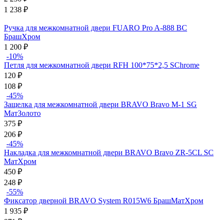
1 238
₽
Ручка для межкомнатной двери FUARO Pro A-888 BС
БрашХром
1 200
₽
-10%
Петля для межкомнатной двери RFH 100*75*2,5 SChrome
120
₽
108
₽
-45%
Защелка для межкомнатной двери BRAVO Bravo M-1 SG
МатЗолото
375
₽
206
₽
-45%
Накладка для межкомнатной двери BRAVO Bravo ZR-5CL SC
МатХром
450
₽
248
₽
-55%
Фиксатор дверной BRAVO System R015W6 БрашМатХром
1 935
₽