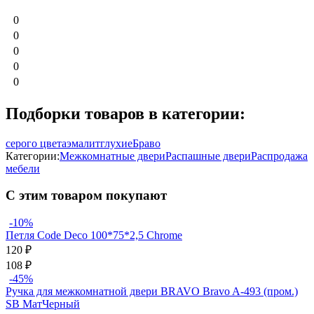
0
0
0
0
0
Подборки товаров в категории:
серого цвета
эмалит
глухие
Браво
Категории:
Межкомнатные двери
Распашные двери
Распродажа
мебели
С этим товаром покупают
-10%
Петля Code Deco 100*75*2,5 Chrome
120
₽
108
₽
-45%
Ручка для межкомнатной двери BRAVO Bravo A-493 (пром.)
SB МатЧерный