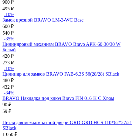
900
₽
495
₽
-10%
Замок врезной BRAVO LM-3-WC Base
600
₽
540
₽
-35%
Цилиндровый механизм BRAVO Bravo AРK-60-30/30 W
Белый
420
₽
273
₽
-10%
Цилиндр для замков BRAVO FAB-6.3S 56(28/28) SBlack
480
₽
432
₽
-34%
BRAVO Накладка под ключ Bravo FIN 016-K C Хром
90
₽
59
₽
Петля для межкомнатной двери GRD GRD HCS 110*62*27/21
SBlack
1 050
₽