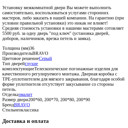
Установку межкомнатной двери Вы можете выполнить
самостоятельно, воспользоваться услугами сторонних
мастеров, либо заказать в нашей компании. На гарантию (при
условии правильной установки) это никак не влияет!
Средняя стоимость установки в нашими мастерами сотовляет
5500 руб. за одну дверь "под ключ" (установка дверей,
доборов, наличников, врезка петель и замка).
Толщина (мм)
36
Производитель
BRAVO
Цветовое решение
Серый
Тип дверей
глухие
комплектующие
Телескопические погонажные изделия для
качественного регулируемого монтажа. Дверная коробка с
TPE-уплотнителем для мягкого закрывания, благодаря особой
форме уплотнителя отсутствует закусывание со стороны
петель.
Отделка
эмалит
Размер двери
200*60, 200*70, 200*80, 200*90
Бренд
BRAVO
Стиль
неоклассика
Доставка и оплата