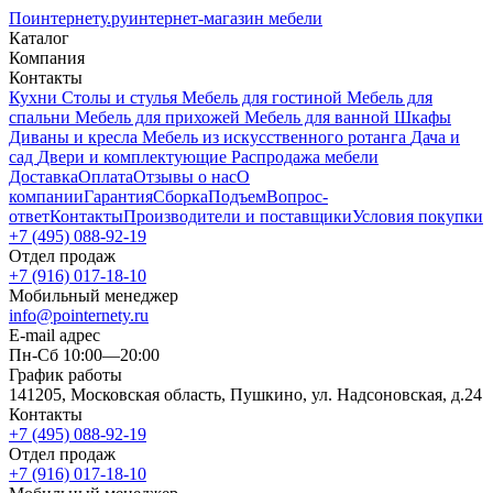
Поинтернету
.ру
интернет-магазин мебели
Каталог
Компания
Контакты
Кухни
Столы и стулья
Мебель для гостиной
Мебель для
спальни
Мебель для прихожей
Мебель для ванной
Шкафы
Диваны и кресла
Мебель из искусственного ротанга
Дача и
сад
Двери и комплектующие
Распродажа мебели
Доставка
Оплата
Отзывы о нас
О
компании
Гарантия
Сборка
Подъем
Вопрос-
ответ
Контакты
Производители и поставщики
Условия покупки
+7 (495) 088-92-19
Отдел продаж
+7 (916) 017-18-10
Мобильный менеджер
info@pointernety.ru
E-mail адрес
Пн-Сб 10:00—20:00
График работы
141205, Московская область, Пушкино, ул. Надсоновская, д.24
Контакты
+7 (495) 088-92-19
Отдел продаж
+7 (916) 017-18-10